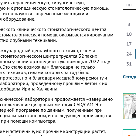
учить терапевтическую, хирургическую,
пн
ую и ортопедическую стоматологическую помощь.
– используются современные методики и
я оборудование.
3
овского клинического стоматологического центра
10
 стоматологическая помощь оказывается кировчанам
тно с зубными техниками.
17
еждународный день зубного техника, с чем я
24
стоматологическом центре трудятся 32 таких
енном участии ортопедическую помощь в 2022 году
31
. Это стало возможным благодаря не только
х техников, силами которых за год было
Сегод
протезов, но и благодаря масштабному ремонту и
лаборатории, проведенному прошлым летом к их
 сообщила Ирина Халявина.
ехнической лаборатории продолжается –завершено
использование цифровых методик CAD/CAM. Это
терной программе по данным, полученным при
пециальным сканером, и последующее производство
е при помощи компьютера.
ие и эстетичные, но прочные конструкции растет,