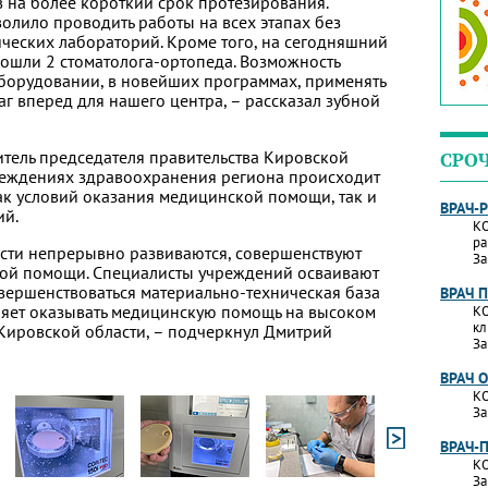
в на более короткий срок протезирования.
олило проводить работы на всех этапах без
ческих лабораторий. Кроме того, на сегодняшний
ошли 2 стоматолога-ортопеда. Возможность
борудовании, в новейших программах, применять
г вперед для нашего центра, – рассказал зубной
итель председателя правительства Кировской
СРО
реждениях здравоохранения региона происходит
к условий оказания медицинской помощи, так и
ВРАЧ-
ий.
КО
ра
сти непрерывно развиваются, совершенствуют
За
кой помощи. Специалисты учреждений осваивают
вершенствоваться материально-техническая база
ВРАЧ 
ляет оказывать медицинскую помощь на высоком
КО
кл
Кировской области, – подчеркнул Дмитрий
За
ВРАЧ 
КО
За
ВРАЧ-
КО
За