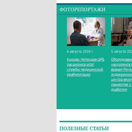
ФОТОРЕПОРТАЖИ
6 августа 2026 г.
5 августа 202
Кирово‑Чепецкая ЦРБ
Оборудован
расширила штат
нацпроекта 
службы медицинской
врачам Реги
реабилитации
эндокринол
центра верн
пациентке с
диабетом
ПОЛЕЗНЫЕ СТАТЬИ