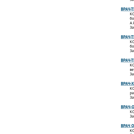
ВРАЧ-
КО
бо
А.
За
ВРАЧ-
КО
бо
За
ВРАЧ-
КО
ве
За
ВРАЧ-
КО
ра
За
ВРАЧ-
КО
За
ВРАЧ 
КО