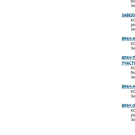
бо
За
ЗАВЕД
КО
ра
За
ВРАЧ-
КО
За
ВРАЧ-
УЧАСТ
КО
бо
За
ВРАЧ-
КО
За
ВРАЧ 
КО
ра
За