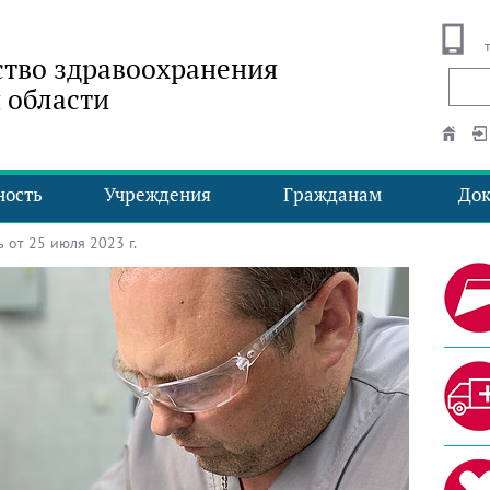
тво здравоохранения
 области
ность
Учреждения
Гражданам
До
от 25 июля 2023 г.