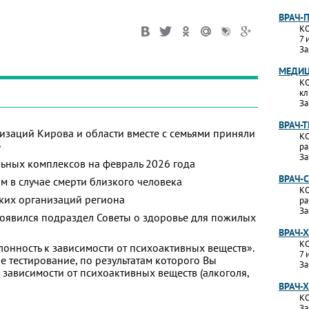
ВРАЧ-
КО
7 
За
МЕДИЦ
КО
кл
За
ВРАЧ-
изаций Кирова и области вместе с семьями приняли
КО
»
ра
За
ьных комплексов на февраль 2026 года
ВРАЧ-
м в случае смерти близкого человека
КО
ких организаций региона
ра
За
появился подраздел Советы о здоровье для пожилых
ВРАЧ-
КО
лонность к зависимости от психоактивных веществ».
7 
 тестирование, по результатам которого Вы
За
 к зависимости от психоактивных веществ (алкоголя,
ВРАЧ-
КО
За