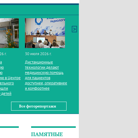
26 г.
30 июля 2026 г.
да
Дистанционные
ую
технологии делают
ую
медицинскую помощь
ию в Центре
для пациентов
тельного
доступнее, оперативнее
ошли
и комфортнее
 детей
Все фоторепортажи
ПАМЯТНЫЕ