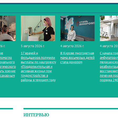
6 г.
5 августа 2026 г.
4 августа 2026 г.
4 августа 20
ие
17 врачей и
В Кирове многодетная
С начала го
помогло
фельдшеров получили
мама восьмерых детей
амбулаторн
онального
выплаты по нацпроекту
стала донором
медицинск
огического
«Продолжительная и
реабилитац
уть зрение
активная жизнь» при
восстанови
 сахарным
трудоустройстве в
лечения пр
районы в текущем году
порядка 240
ИНТЕРВЬЮ