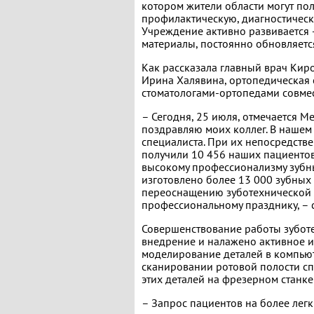
котором жители области могут пол
профилактическую, диагностическ
Учреждение активно развивается 
материалы, постоянно обновляетс
Как рассказала главный врач Кир
Ирина Халявина, ортопедическая
стоматологами-ортопедами совмес
– Сегодня, 25 июля, отмечается М
поздравляю моих коллег. В нашем 
специалиста. При их непосредств
получили 10 456 наших пациентов
высокому профессионализму зубны
изготовлено более 13 000 зубных 
переоснащению зуботехнической 
профессиональному празднику, –
Совершенствование работы зубот
внедрение и налажено активное 
моделирование деталей в компью
сканировании ротовой полости с
этих деталей на фрезерном станк
– Запрос пациентов на более легк