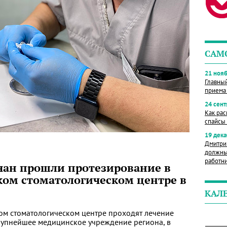
САМ
21 нояб
Главны
приема
24 сент
Как рас
спайсы 
19 дека
Дмитри
должны
работн
вчан прошли протезирование в
ом стоматологическом центре в
КАЛ
ом стоматологическом центре проходят лечение
крупнейшее медицинское учреждение региона, в