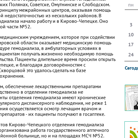
ких Полянах, Советске, Омутнинске и Слободском.
пн
принципу межрайонных центров, оказывая помощь
й недостаточностью из нескольких районов. В
одиализа начало работу и в Кирово-Чепецке. Оно
3
ой части №52.
10
едицинским учреждением, которое при содействии
ировской области оказывает медицинскую помощь
17
уре гемодиализа, в амбулаторных условиях в
пациентам получать жизненно необходимую помощь
24
ельства. Пациенты длительное время просили открыть
пецке, и благодаря договорённостям с
Сегод
ворцовой это удалось сделать на базе
охранения.
вом, обеспечение лекарственными препаратами
дственно в отделении гемодиализа не
енты отделения гемодиализа имеют хронические
гулярного диспансерного наблюдения, не реже 1
ения осуществляется осмотр лечащим врачом и
репаратов - их пациенты получают в госаптеке.
ентов Кирово-Чепецкого отделения гемодиализа
рганизована работа государственного аптечного
районной больнице, но и на площадях МСЧ №52.