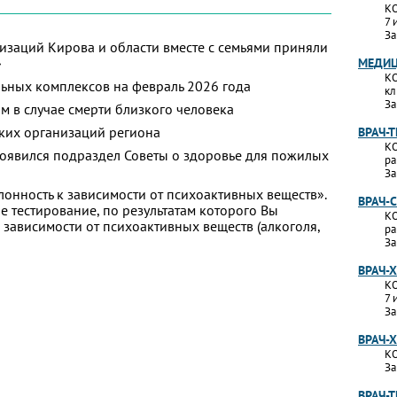
КО
7 
За
изаций Кирова и области вместе с семьями приняли
»
МЕДИЦ
КО
ьных комплексов на февраль 2026 года
кл
За
м в случае смерти близкого человека
ких организаций региона
ВРАЧ-
КО
появился подраздел Советы о здоровье для пожилых
ра
За
лонность к зависимости от психоактивных веществ».
ВРАЧ-
 тестирование, по результатам которого Вы
КО
 к зависимости от психоактивных веществ (алкоголя,
ра
За
ВРАЧ-
КО
7 
За
ВРАЧ-
КО
За
ВРАЧ-