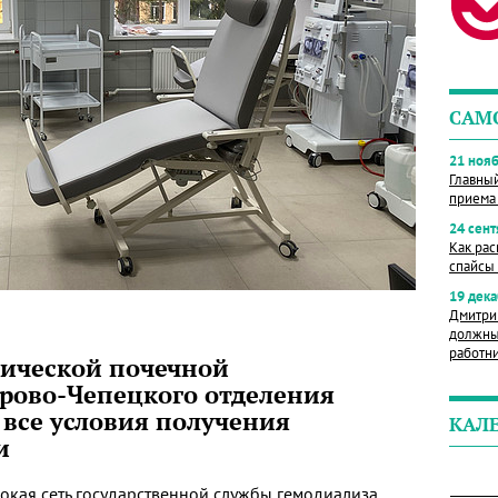
САМ
21 нояб
Главны
приема
24 сент
Как рас
спайсы 
19 дека
Дмитри
должны
работн
нической почечной
рово-Чепецкого отделения
 все условия получения
КАЛ
и
окая сеть государственной службы гемодиализа.