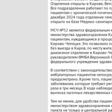
Отделения открыты в Кирове, Вятс
Все подразделения работают по 
пациентам с хронической почечно
декабре 2024 года отделение гем
открыто на базе Медико-санитарн
МСЧ №52 является федеральным м
министерства здравоохранения К
пациентам, нуждающимся в процед
Кирово-Чепецке. Это позволило 
без выезда в Киров, по месту жит
диализное отделение в Кирово-Че
руководителем ФМБА Вероникой Ск
федерального учреждения здраво
В соответствии с законодательст
амбулаторных пациентов непосре
предусмотрено. Кроме того, паци
заболевания, которые требуют ре
раза в три месяца. В ходе наблюд
выписка льготных лекарственных п
Тем не менее, для удобства паци
министерством здравоохранения о
пункта не только в центральной 