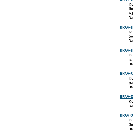
КО
бо
А.
За
ВРАЧ-
КО
бо
За
ВРАЧ-
КО
ве
За
ВРАЧ-
КО
ра
За
ВРАЧ-
КО
За
ВРАЧ 
КО
бо
За