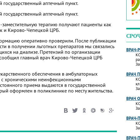
й государственный аптечный пункт.
й государственный аптечный пункт.
-заместительную терапию получают пациенты как
ак и Кирово-Чепецкой ЦРБ.
СРО
формацию оперативно проверили. После публикации
ости в получении льготных препаратов мы связались
ВРАЧ-
ихся на диализе. Претензий по организации
КО
– сообщил главный врач Кирово-Чепецкой ЦРБ
ра
За
лекарственного обеспечения в амбулаторных
ВРАЧ 
ов с хроническими неинфекционными
КО
кл
стоянного приема выдаются в государственной
За
торый оформлен в поликлинике по месту жительства.
ВРАЧ 
КО
За
ВРАЧ-
КО
За
ВРАЧ-