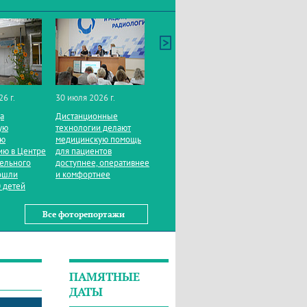
26 г.
30 июля 2026 г.
да
Дистанционные
ую
технологии делают
ую
медицинскую помощь
ию в Центре
для пациентов
тельного
доступнее, оперативнее
ошли
и комфортнее
 детей
Все фоторепортажи
ПАМЯТНЫЕ
ДАТЫ