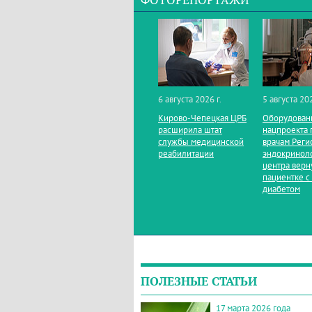
ФОТОРЕПОРТАЖИ
6 августа 2026 г.
5 августа 202
Кирово‑Чепецкая ЦРБ
Оборудован
расширила штат
нацпроекта 
службы медицинской
врачам Реги
реабилитации
эндокринол
центра верн
пациентке с
диабетом
ПОЛЕЗНЫЕ СТАТЬИ
17 марта 2026 года