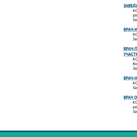
ЗАВЕД
КО
ра
За
ВРАЧ-
КО
За
ВРАЧ-
УЧАСТ
КО
бо
За
ВРАЧ-
КО
За
ВРАЧ 
КО
ра
За