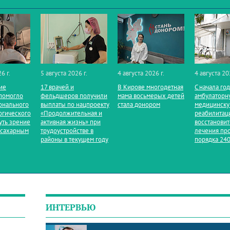
6 г.
5 августа 2026 г.
4 августа 2026 г.
4 августа 20
ие
17 врачей и
В Кирове многодетная
С начала го
помогло
фельдшеров получили
мама восьмерых детей
амбулаторн
онального
выплаты по нацпроекту
стала донором
медицинск
огического
«Продолжительная и
реабилитац
уть зрение
активная жизнь» при
восстанови
 сахарным
трудоустройстве в
лечения пр
районы в текущем году
порядка 240
ИНТЕРВЬЮ