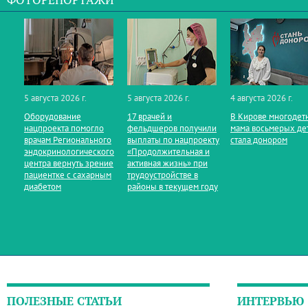
ФОТОРЕПОРТАЖИ
5 августа 2026 г.
5 августа 2026 г.
4 августа 2026 г.
Оборудование
17 врачей и
В Кирове многодет
нацпроекта помогло
фельдшеров получили
мама восьмерых де
врачам Регионального
выплаты по нацпроекту
стала донором
эндокринологического
«Продолжительная и
центра вернуть зрение
активная жизнь» при
пациентке с сахарным
трудоустройстве в
диабетом
районы в текущем году
ПОЛЕЗНЫЕ СТАТЬИ
ИНТЕРВЬЮ