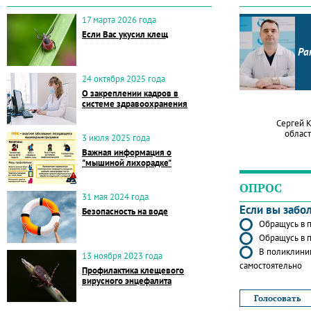
17 марта 2026 года
Если Вас укусил клещ
Ра
24 октября 2025 года
О закреплении кадров в
системе здравоохранения
Сергей 
област
3 июля 2025 года
Важная информация о
"мышиной лихорадке"
ОПРОС
31 мая 2024 года
Если вы забо
Безопасность на воде
Обращусь в п
Обращусь в п
В поликлиник
13 ноября 2023 года
самостоятельно
Профилактика клещевого
вирусного энцефалита