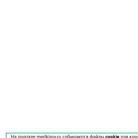
На портале medkirov.ru собираются файлы
cookie
для кор