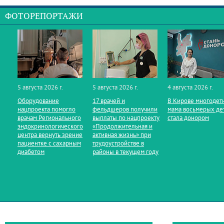
ФОТОРЕПОРТАЖИ
5 августа 2026 г.
5 августа 2026 г.
4 августа 2026 г.
Оборудование
17 врачей и
В Кирове многодет
нацпроекта помогло
фельдшеров получили
мама восьмерых де
врачам Регионального
выплаты по нацпроекту
стала донором
эндокринологического
«Продолжительная и
центра вернуть зрение
активная жизнь» при
пациентке с сахарным
трудоустройстве в
диабетом
районы в текущем году