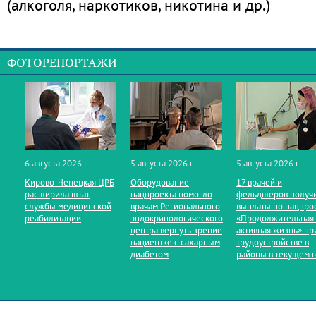
(алкоголя, наркотиков, никотина и др.)
ФОТОРЕПОРТАЖИ
6 августа 2026 г.
5 августа 2026 г.
5 августа 2026 г.
Кирово‑Чепецкая ЦРБ
Оборудование
17 врачей и
расширила штат
нацпроекта помогло
фельдшеров получ
службы медицинской
врачам Регионального
выплаты по нацпро
реабилитации
эндокринологического
«Продолжительная
центра вернуть зрение
активная жизнь» пр
пациентке с сахарным
трудоустройстве в
диабетом
районы в текущем 