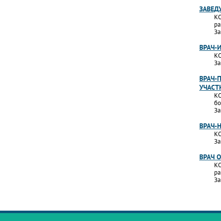
ЗАВЕД
КО
ра
За
ВРАЧ-
КО
За
ВРАЧ-
УЧАСТ
КО
бо
За
ВРАЧ-
КО
За
ВРАЧ 
КО
ра
За