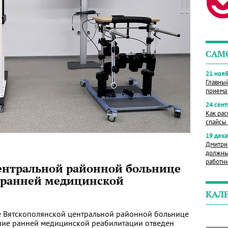
САМ
21 нояб
Главны
приема
24 сент
Как рас
спайсы 
19 дека
Дмитри
должны
работн
ентральной районной больнице
 ранней медицинской
КАЛ
е Вятскополянской центральной районной больнице
ение ранней медицинской реабилитации отведен