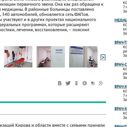
КО
зации первичного звена. Она как раз обращена к
7 
 медицины. В районные больницы поставлено
За
 340 автомобилей, обновляется сеть ФАПов.
 участвуют и в других проектах национального
МЕДИЦ
деральных программах, которые расширяют
КО
остики, лечения, восстановления, – пояснил
кл
За
ВРАЧ-
КО
ра
За
ВРАЧ-
КО
ра
За
ВРАЧ-
КО
7 
За
ВРАЧ-
КО
За
изаций Кирова и области вместе с семьями приняли
ВРАЧ-