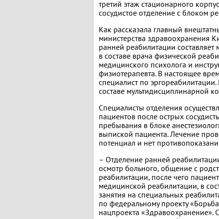
третий этаж стационарного корпус
сосудистое отделение с блоком р
Как рассказала главный внештат
министерства здравоохранения Ки
ранней реабилитации составляет
в составе врача физической реаб
медицинского психолога и инстру
физиотерапевта. В настоящее вре
специалист по эргореабилитации. 
составе мультидисциплинарной к
Специалисты отделения осуществ
пациентов после острых сосудисты
пребывания в блоке анестезиолог
выпиской пациента. Лечение прово
потенциал и нет противопоказани
– Отделение ранней реабилитации
осмотр больного, общение с родс
реабилитации, после чего пациен
медицинской реабилитации, в сост
занятия на специальных реабилит
по федеральному проекту «Борьба
нацпроекта «Здравоохранение». 