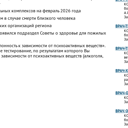
»
КО
бо
ьных комплексов на февраль 2026 года
А.
За
м в случае смерти близкого человека
ких организаций региона
ВРАЧ-
КО
появился подраздел Советы о здоровье для пожилых
бо
За
лонность к зависимости от психоактивных веществ».
ВРАЧ-
 тестирование, по результатам которого Вы
КО
 к зависимости от психоактивных веществ (алкоголя,
ве
За
ВРАЧ-
КО
ра
За
ВРАЧ-
КО
За
ВРАЧ 
КО
бо
За