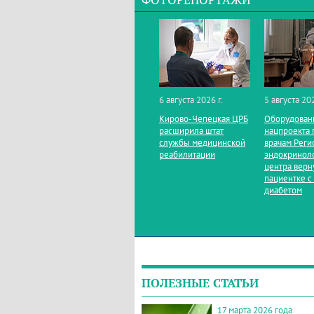
ФОТОРЕПОРТАЖИ
6 августа 2026 г.
5 августа 202
Кирово‑Чепецкая ЦРБ
Оборудован
расширила штат
нацпроекта 
службы медицинской
врачам Реги
реабилитации
эндокринол
центра верн
пациентке с
диабетом
ПОЛЕЗНЫЕ СТАТЬИ
17 марта 2026 года