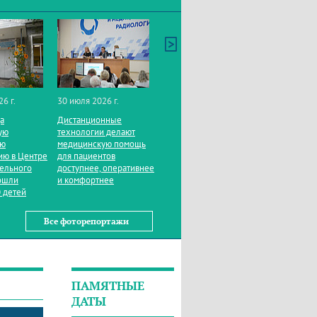
26 г.
30 июля 2026 г.
да
Дистанционные
ую
технологии делают
ую
медицинскую помощь
ию в Центре
для пациентов
тельного
доступнее, оперативнее
ошли
и комфортнее
 детей
Все фоторепортажи
ПАМЯТНЫЕ
ДАТЫ