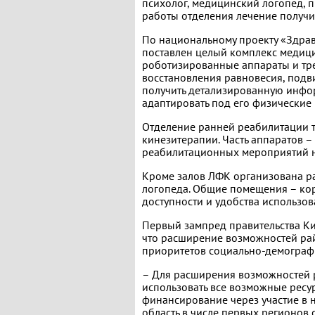
психолог, медицинский логопед, 
работы отделения лечение получил
По национальному проекту «Здра
поставлен целый комплекс медици
роботизированные аппараты и тр
восстановления равновесия, подв
получить детализированную инфо
адаптировать под его физические
Отделение ранней реабилитации 
кинезитерапии. Часть аппаратов –
реабилитационных мероприятий н
Кроме залов ЛФК организована ра
логопеда. Общие помещения – ко
доступности и удобства использ
Первый зампред правительства К
что расширение возможностей ра
приоритетов социально-демограф
– Для расширения возможностей 
использовать все возможные ресу
финансирование через участие в 
область в числе первых регионов