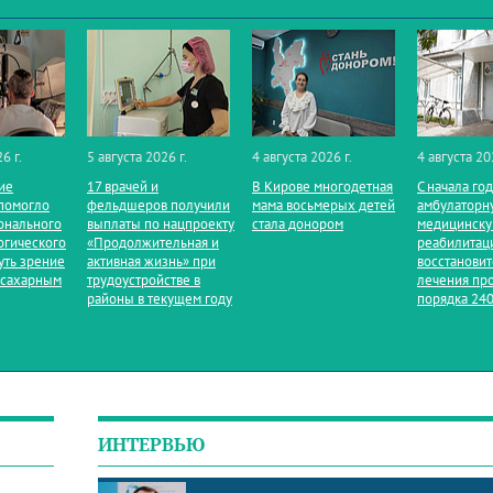
6 г.
5 августа 2026 г.
4 августа 2026 г.
4 августа 20
ие
17 врачей и
В Кирове многодетная
С начала го
помогло
фельдшеров получили
мама восьмерых детей
амбулаторн
онального
выплаты по нацпроекту
стала донором
медицинск
огического
«Продолжительная и
реабилитац
уть зрение
активная жизнь» при
восстанови
 сахарным
трудоустройстве в
лечения пр
районы в текущем году
порядка 240
ИНТЕРВЬЮ