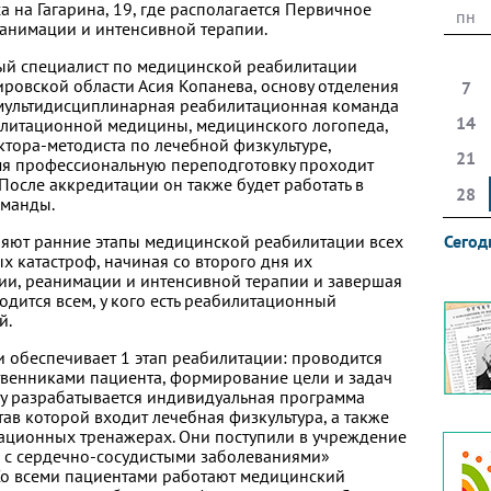
а на Гагарина, 19, где располагается Первичное
пн
еанимации и интенсивной терапии.
ный специалист по медицинской реабилитации
ровской области Асия Копанева, основу отделения
7
 мультидисциплинарная реабилитационная команда
14
илитационной медицины, медицинского логопеда,
ктора-методиста по лечебной физкультуре,
21
мя профессиональную переподготовку проходит
После аккредитации он также будет работать в
28
оманды.
ляют ранние этапы медицинской реабилитации всех
Сегод
х катастроф, начиная со второго дня их
ии, реанимации и интенсивной терапии и завершая
дится всем, у кого есть реабилитационный
й.
 обеспечивает 1 этап реабилитации: проводится
твенниками пациента, формирование цели и задач
ту разрабатывается индивидуальная программа
ав которой входит лечебная физкультура, а также
ационных тренажерах. Они поступили в учреждение
 с сердечно-сосудистыми заболеваниями»
Со всеми пациентами работают медицинский