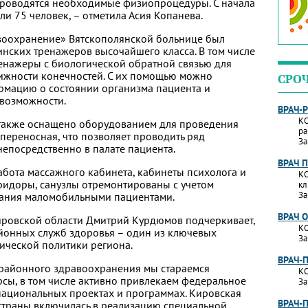
проводятся необходимые физиопроцедуры. С начала
и 75 человек, – отметила Асия Копанева.
воохранение» Вятскополянской больнице был
нских тренажеров высочайшего класса. В том числе
енажеры с биологической обратной связью для
ижности конечностей. С их помощью можно
СРО
рмацию о состоянии организма пациента и
 возможности.
ВРАЧ-
КО
также оснащено оборудованием для проведения
ра
 переносная, что позволяет проводить ряд
За
епосредственно в палате пациента.
ВРАЧ 
бота массажного кабинета, кабинеты психолога и
КО
ридоры, санузлы отремонтированы с учетом
кл
За
ования маломобильными пациентами.
ВРАЧ 
ировской области Дмитрий Курдюмов подчеркивает,
КО
йонных служб здоровья – один из ключевых
За
ической политики региона.
ВРАЧ-
районного здравоохранения мы стараемся
КО
рсы, в том числе активно привлекаем федеральное
За
национальных проектах и программах. Кировская
ВРАЧ-
 страны включилась в реализацию специальной