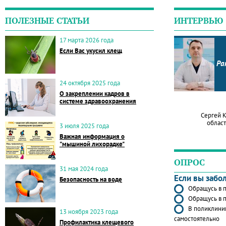
ПОЛЕЗНЫЕ СТАТЬИ
ИНТЕРВЬЮ
17 марта 2026 года
Если Вас укусил клещ
Ра
24 октября 2025 года
О закреплении кадров в
системе здравоохранения
Сергей 
област
3 июля 2025 года
Важная информация о
"мышиной лихорадке"
ОПРОС
31 мая 2024 года
Если вы забо
Безопасность на воде
Обращусь в п
Обращусь в п
В поликлиник
13 ноября 2023 года
самостоятельно
Профилактика клещевого