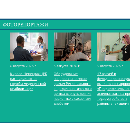
ФОТОРЕПОРТАЖИ
6 августа 2026 г.
5 августа 2026 г.
5 августа 2026 г.
Кирово‑Чепецкая ЦРБ
Оборудование
17 врачей и
расширила штат
нацпроекта помогло
фельдшеров получ
службы медицинской
врачам Регионального
выплаты по нацпро
реабилитации
эндокринологического
«Продолжительная
центра вернуть зрение
активная жизнь» пр
пациентке с сахарным
трудоустройстве в
диабетом
районы в текущем 