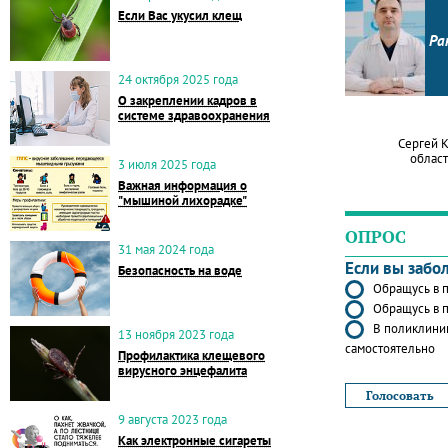
Если Вас укусил клещ
Ра
24 октября 2025 года
О закреплении кадров в
системе здравоохранения
Сергей 
област
3 июля 2025 года
Важная информация о
"мышиной лихорадке"
ОПРОС
31 мая 2024 года
Если вы забо
Безопасность на воде
Обращусь в п
Обращусь в п
В поликлиник
13 ноября 2023 года
самостоятельно
Профилактика клещевого
вирусного энцефалита
9 августа 2023 года
Как электронные сигареты