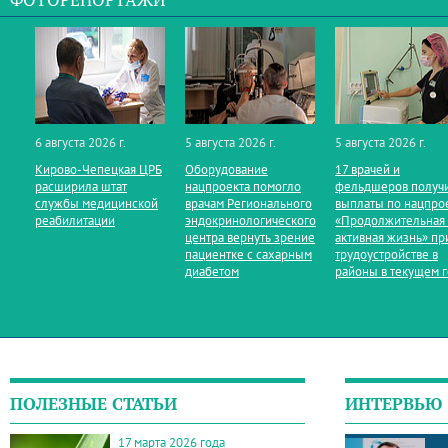
ФОТОРЕПОРТАЖИ
6 августа 2026 г.
5 августа 2026 г.
5 августа 2026 г.
Кирово‑Чепецкая ЦРБ
Оборудование
17 врачей и
расширила штат
нацпроекта помогло
фельдшеров получ
службы медицинской
врачам Регионального
выплаты по нацпро
реабилитации
эндокринологического
«Продолжительная
центра вернуть зрение
активная жизнь» пр
пациентке с сахарным
трудоустройстве в
диабетом
районы в текущем 
ПОЛЕЗНЫЕ СТАТЬИ
ИНТЕРВЬЮ
17 марта 2026 года