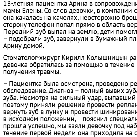
13-летняя пациентка Арина в сопровожден
мамы Елены. Со слов девочки, в компании 
она качалась на качелях, неосторожно бро
сторону телефон попал прямо в область ве
Передний зуб выпал на землю, дети помог
– подобрали зуб, завернули в бумажный пл
Арину домой.
Стоматолог-хирург Кирилл Колышницын рас
девочка обратилась за помощью в течение 
получения травмы.
– Пациентка была осмотрена, проведено р
обследование. Диагноз – полный вывих зуб
зуба. Несмотря на сильный удар, выпавший 
поэтому приняли решение провести реплан
вернуть зуб в лунку и провести шинировани
в исходном положении, – пояснил специали
прошла успешно, мы взяли девочку под на
течение первой недели она приходила на 