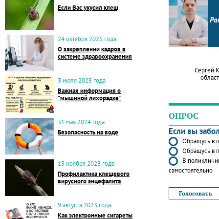
Если Вас укусил клещ
Ра
24 октября 2025 года
О закреплении кадров в
системе здравоохранения
Сергей 
област
3 июля 2025 года
Важная информация о
"мышиной лихорадке"
ОПРОС
31 мая 2024 года
Если вы забо
Безопасность на воде
Обращусь в п
Обращусь в п
В поликлиник
13 ноября 2023 года
самостоятельно
Профилактика клещевого
вирусного энцефалита
9 августа 2023 года
Как электронные сигареты