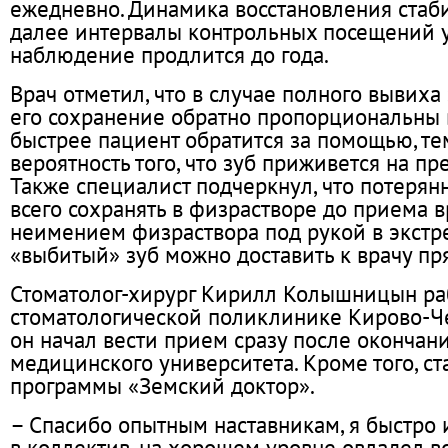
ежедневно. Динамика восстановления стаби
далее интервалы контрольных посещений 
наблюдение продлится до года.
Врач отметил, что в случае полного вывиха 
его сохранение обратно пропорциональны 
быстрее пациент обратится за помощью, т
вероятность того, что зуб приживется на пр
Также специалист подчеркнул, что потерян
всего сохранять в физрастворе до приема вр
неимением физраствора под рукой в экстр
«выбитый» зуб можно доставить к врачу пря
Стоматолог-хирург Кирилл Колышницын ра
стоматологической поликлинике Кирово-Че
он начал вести прием сразу после окончан
медицинского университета. Кроме того, ст
программы «Земский доктор».
– Спасибо опытным наставникам, я быстро 
в коллектив, на хорошем уровне овладел в