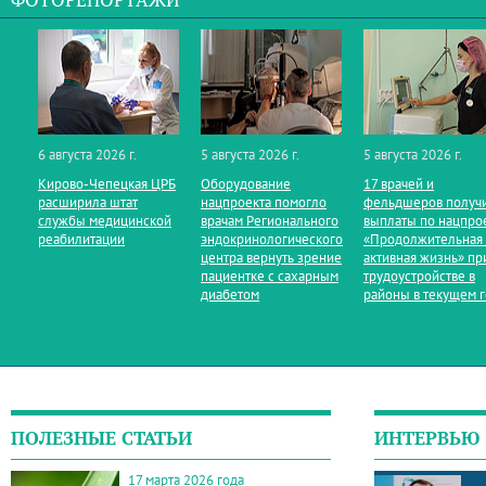
ФОТОРЕПОРТАЖИ
6 августа 2026 г.
5 августа 2026 г.
5 августа 2026 г.
Кирово‑Чепецкая ЦРБ
Оборудование
17 врачей и
расширила штат
нацпроекта помогло
фельдшеров получ
службы медицинской
врачам Регионального
выплаты по нацпро
реабилитации
эндокринологического
«Продолжительная
центра вернуть зрение
активная жизнь» пр
пациентке с сахарным
трудоустройстве в
диабетом
районы в текущем 
ПОЛЕЗНЫЕ СТАТЬИ
ИНТЕРВЬЮ
17 марта 2026 года