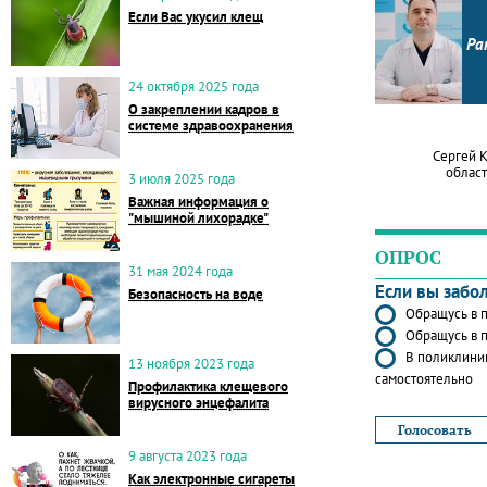
Если Вас укусил клещ
Ра
24 октября 2025 года
О закреплении кадров в
системе здравоохранения
Сергей 
област
3 июля 2025 года
Важная информация о
"мышиной лихорадке"
ОПРОС
31 мая 2024 года
Если вы забо
Безопасность на воде
Обращусь в п
Обращусь в п
В поликлиник
13 ноября 2023 года
самостоятельно
Профилактика клещевого
вирусного энцефалита
9 августа 2023 года
Как электронные сигареты