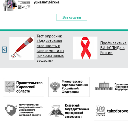
убивают лёгкие
Все статьи
Тест-опросник
«Аддиктивная
Профилактика
склонность к
ВИЧ/СПИДа в
зависимости от
России
психоактивных
веществ»