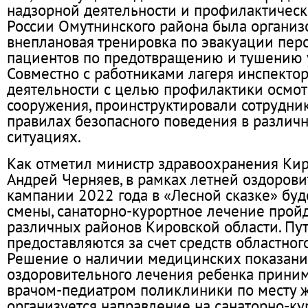
надзорной деятельности и профилактичес
России Омутнинского района была организ
внеплановая тренировка по эвакуации пер
пациентов по предотвращению и тушению 
Совместно с работниками лагеря инспекто
деятельности с целью профилактики осмот
сооружения, проинструктировали сотрудни
правилах безопасного поведения в различ
ситуациях.
Как отметил министр здравоохранения Кир
Андрей Черняев, в рамках летней оздоров
кампании 2022 года в «Лесной сказке» буд
смены, санаторно-курортное лечение пройд
различных районов Кировской области. Пут
предоставляются за счет средств областног
Решение о наличии медицинских показани
оздоровительного лечения ребенка прини
врачом-педиатром поликлиники по месту ж
организуется направление на санаторно-ку