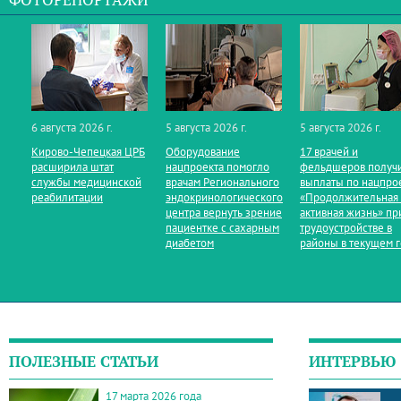
ФОТОРЕПОРТАЖИ
6 августа 2026 г.
5 августа 2026 г.
5 августа 2026 г.
Кирово‑Чепецкая ЦРБ
Оборудование
17 врачей и
расширила штат
нацпроекта помогло
фельдшеров получ
службы медицинской
врачам Регионального
выплаты по нацпро
реабилитации
эндокринологического
«Продолжительная
центра вернуть зрение
активная жизнь» пр
пациентке с сахарным
трудоустройстве в
диабетом
районы в текущем 
ПОЛЕЗНЫЕ СТАТЬИ
ИНТЕРВЬЮ
17 марта 2026 года