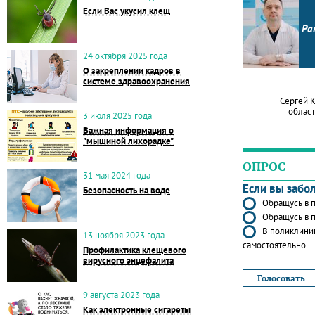
Если Вас укусил клещ
Ра
24 октября 2025 года
О закреплении кадров в
системе здравоохранения
Сергей 
област
3 июля 2025 года
Важная информация о
"мышиной лихорадке"
ОПРОС
31 мая 2024 года
Если вы забо
Безопасность на воде
Обращусь в п
Обращусь в п
В поликлиник
13 ноября 2023 года
самостоятельно
Профилактика клещевого
вирусного энцефалита
9 августа 2023 года
Как электронные сигареты