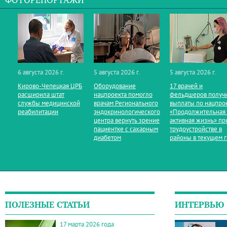
ФОТОРЕПОРТАЖИ
6 августа 2026 г.
5 августа 2026 г.
5 августа 2026 г.
Кирово‑Чепецкая ЦРБ
Оборудование
17 врачей и
расширила штат
нацпроекта помогло
фельдшеров получ
службы медицинской
врачам Регионального
выплаты по нацпро
реабилитации
эндокринологического
«Продолжительная
центра вернуть зрение
активная жизнь» пр
пациентке с сахарным
трудоустройстве в
диабетом
районы в текущем 
ПОЛЕЗНЫЕ СТАТЬИ
ИНТЕРВЬЮ
17 марта 2026 года