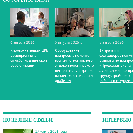
ФОТОРЕПОРТАЖИ
6 августа 2026 г.
5 августа 2026 г.
5 августа 2026 г.
Кирово‑Чепецкая ЦРБ
Оборудование
17 врачей и
расширила штат
нацпроекта помогло
фельдшеров получ
службы медицинской
врачам Регионального
выплаты по нацпро
реабилитации
эндокринологического
«Продолжительная
центра вернуть зрение
активная жизнь» пр
пациентке с сахарным
трудоустройстве в
диабетом
районы в текущем 
ПОЛЕЗНЫЕ СТАТЬИ
ИНТЕРВЬЮ
17 марта 2026 года