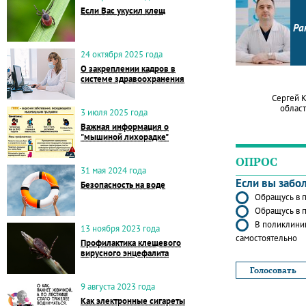
Если Вас укусил клещ
Ра
24 октября 2025 года
О закреплении кадров в
системе здравоохранения
Сергей 
област
3 июля 2025 года
Важная информация о
"мышиной лихорадке"
ОПРОС
31 мая 2024 года
Если вы забо
Безопасность на воде
Обращусь в п
Обращусь в п
В поликлиник
13 ноября 2023 года
самостоятельно
Профилактика клещевого
вирусного энцефалита
9 августа 2023 года
Как электронные сигареты