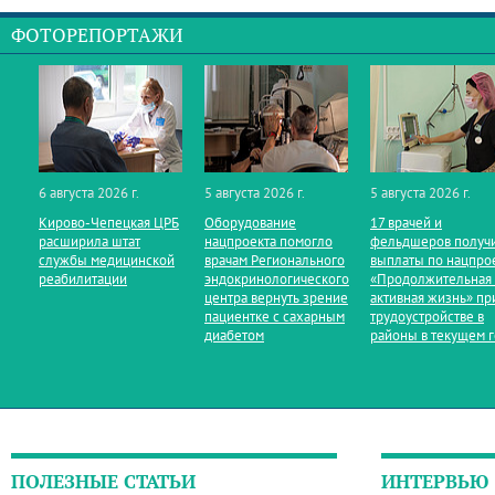
ФОТОРЕПОРТАЖИ
6 августа 2026 г.
5 августа 2026 г.
5 августа 2026 г.
Кирово‑Чепецкая ЦРБ
Оборудование
17 врачей и
расширила штат
нацпроекта помогло
фельдшеров получ
службы медицинской
врачам Регионального
выплаты по нацпро
реабилитации
эндокринологического
«Продолжительная
центра вернуть зрение
активная жизнь» пр
пациентке с сахарным
трудоустройстве в
диабетом
районы в текущем 
ПОЛЕЗНЫЕ СТАТЬИ
ИНТЕРВЬЮ