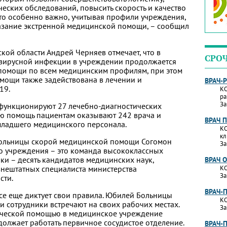
ческих обследований, повысить скорость и качество
то особенно важно, учитывая профили учреждения,
казание экстренной медицинской помощи, – сообщил
ой области Андрей Черняев отмечает, что в
СРО
вирусной инфекции в учреждении продолжается
 помощи по всем медицинским профилям, при этом
мощи также задействована в лечении и
ВРАЧ-
19.
КО
ра
За
 функционируют 27 лечебно-диагностических
ую помощь пациентам оказывают 242 врача и
ВРАЧ 
младшего медицинского персонала.
КО
кл
Больницы скорой медицинской помощи Согомон
За
о учреждения – это команда высококлассных
ки – десять кандидатов медицинских наук,
ВРАЧ 
внештатных специалиста министерства
КО
За
сти.
ВРАЧ-
се еще диктует свои правила. Юбилей Больницы
КО
сотрудники встречают на своих рабочих местах.
За
ической помощью в медицинское учреждение
должает работать первичное сосудистое отделение.
ВРАЧ-