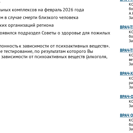
»
КО
бо
ьных комплексов на февраль 2026 года
А.
м в случае смерти близкого человека
За
ких организаций региона
ВРАЧ-
КО
появился подраздел Советы о здоровье для пожилых
бо
За
лонность к зависимости от психоактивных веществ».
ВРАЧ-
 тестирование, по результатам которого Вы
КО
 к зависимости от психоактивных веществ (алкоголя,
ве
За
ВРАЧ-
КО
ра
За
ВРАЧ-
КО
За
ВРАЧ 
КО
бо
За