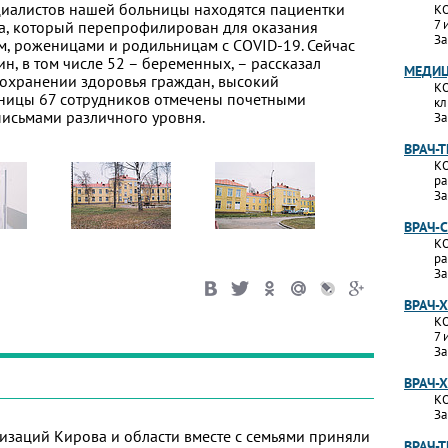
иалистов нашей больницы находятся пациентки
КО
7 
ра, который перепрофилирован для оказания
За
 роженицами и родильницам с COVID-19. Сейчас
н, в том числе 52 – беременных, – рассказал
МЕДИЦ
 сохранении здоровья граждан, высокий
КО
ницы 67 сотрудников отмечены почетными
кл
исьмами различного уровня.
За
ВРАЧ-
КО
ра
За
ВРАЧ-
КО
ра
За
ВРАЧ-
КО
7 
За
ВРАЧ-
КО
За
изаций Кирова и области вместе с семьями приняли
ВРАЧ-