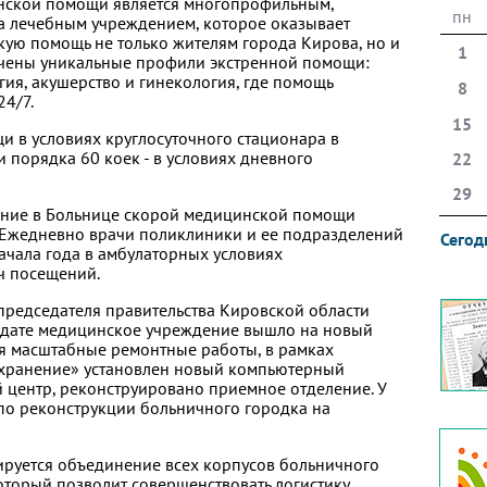
нской помощи является многопрофильным,
пн
а лечебным учреждением, которое оказывает
ую помощь не только жителям города Кирова, но и
1
очены уникальные профили экстренной помощи:
гия, акушерство и гинекология, где помощь
8
24/7.
15
 в условиях круглосуточного стационара в
 порядка 60 коек - в условиях дневного
22
29
чение в Больнице скорой медицинской помощи
 Ежедневно врачи поликлиники и ее подразделений
Сегод
ачала года в амбулаторных условиях
ч посещений.
 председателя правительства Кировской области
дате медицинское учреждение вышло на новый
ся масштабные ремонтные работы, в рамках
хранение» установлен новый компьютерный
 центр, реконструировано приемное отделение. У
по реконструкции больничного городка на
руется объединение всех корпусов больничного
торый позволит совершенствовать логистику,