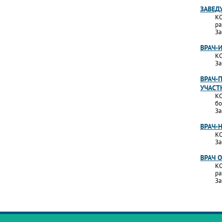
ЗАВЕД
КО
ра
За
ВРАЧ-
КО
За
ВРАЧ-
УЧАСТ
КО
бо
За
ВРАЧ-
КО
За
ВРАЧ 
КО
ра
За