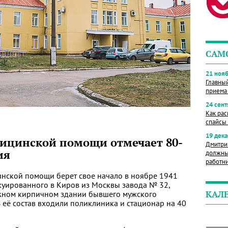
САМ
21 нояб
Главны
приема
24 сент
Как рас
спайсы 
19 дека
ицинской помощи отмечает 80-
Дмитри
ия
должны
работн
нской помощи берет свое начало в ноябре 1941
акуированного в Киров из Москвы завода № 32,
ажном кирпичном здании бывшего мужского
КАЛ
В её состав входили поликлиника и стационар на 40