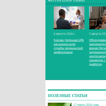
ФОТОРЕПОРТАЖИ
6 августа 2026 г.
5 августа 202
Кирово‑Чепецкая ЦРБ
Оборудован
расширила штат
нацпроекта 
службы медицинской
врачам Реги
реабилитации
эндокринол
центра верн
пациентке с
диабетом
ПОЛЕЗНЫЕ СТАТЬИ
17 марта 2026 года