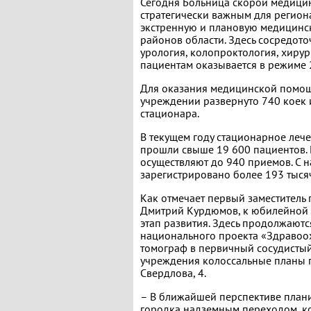
Сегодня Больница скорой медици
стратегически важным для регион
экстренную и плановую медицинск
районов области. Здесь сосредот
урология, колопроктология, хирур
пациентам оказывается в режиме 
Для оказания медицинской помощи
учреждении развернуто 740 коек и
стационара.
В текущем году стационарное ле
прошли свыше 19 600 пациентов.
осуществляют до 940 приемов. С н
зарегистрировано более 193 тыся
Как отмечает первый заместитель
Дмитрий Курдюмов, к юбилейной 
этап развития. Здесь продолжают
национального проекта «Здравоо
томограф в первичный сосудистый
учреждения колоссальные планы 
Свердлова, 4.
– В ближайшей перспективе плани
городка надземным переходом, ко