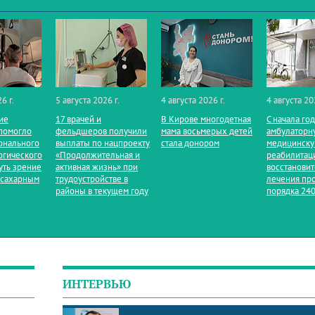
6 г.
5 августа 2026 г.
4 августа 2026 г.
4 августа 20
ие
17 врачей и
В Кирове многодетная
С начала го
помогло
фельдшеров получили
мама восьмерых детей
амбулаторн
онального
выплаты по нацпроекту
стала донором
медицинск
огического
«Продолжительная и
реабилитац
уть зрение
активная жизнь» при
восстанови
 сахарным
трудоустройстве в
лечения пр
районы в текущем году
порядка 240
ИНТЕРВЬЮ