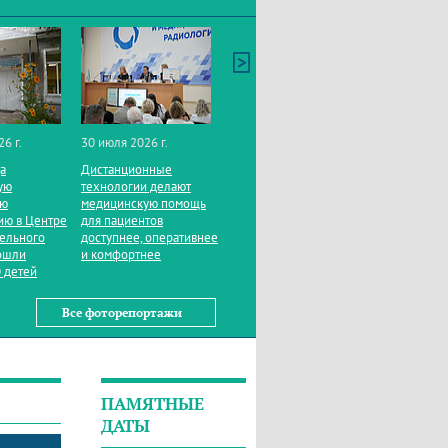
26 г.
30 июля 2026 г.
да
Дистанционные
ую
технологии делают
ую
медицинскую помощь
ию в Центре
для пациентов
тельного
доступнее, оперативнее
ошли
и комфортнее
 детей
Все фоторепортажи
ПАМЯТНЫЕ
ДАТЫ