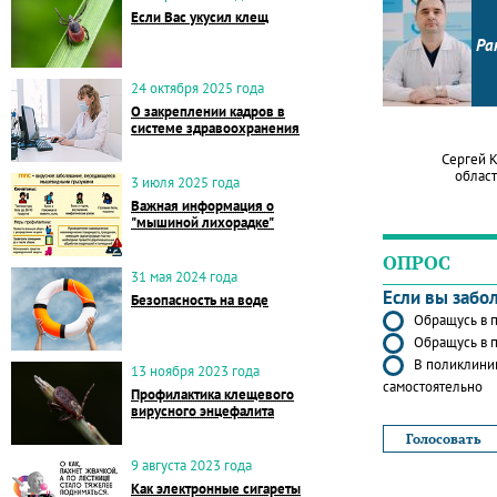
Если Вас укусил клещ
Ра
24 октября 2025 года
О закреплении кадров в
системе здравоохранения
Сергей 
област
3 июля 2025 года
Важная информация о
"мышиной лихорадке"
ОПРОС
31 мая 2024 года
Если вы забо
Безопасность на воде
Обращусь в п
Обращусь в п
В поликлиник
13 ноября 2023 года
самостоятельно
Профилактика клещевого
вирусного энцефалита
9 августа 2023 года
Как электронные сигареты