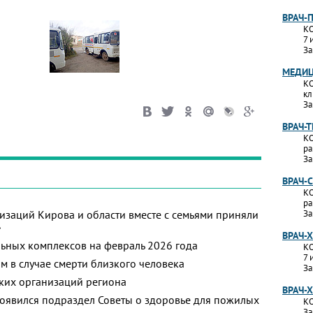
ВРАЧ-
КО
7 
За
МЕДИЦ
КО
кл
За
ВРАЧ-
КО
ра
За
ВРАЧ-
КО
ра
изаций Кирова и области вместе с семьями приняли
За
»
ВРАЧ-
ьных комплексов на февраль 2026 года
КО
7 
м в случае смерти близкого человека
За
ких организаций региона
ВРАЧ-
появился подраздел Советы о здоровье для пожилых
КО
За