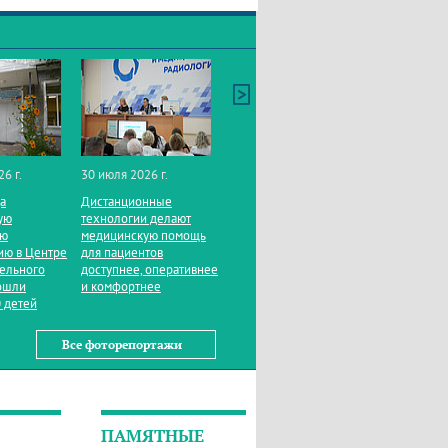
26 г.
30 июля 2026 г.
да
Дистанционные
ую
технологии делают
ую
медицинскую помощь
ию в Центре
для пациентов
тельного
доступнее, оперативнее
ошли
и комфортнее
 детей
Все фоторепортажи
ПАМЯТНЫЕ