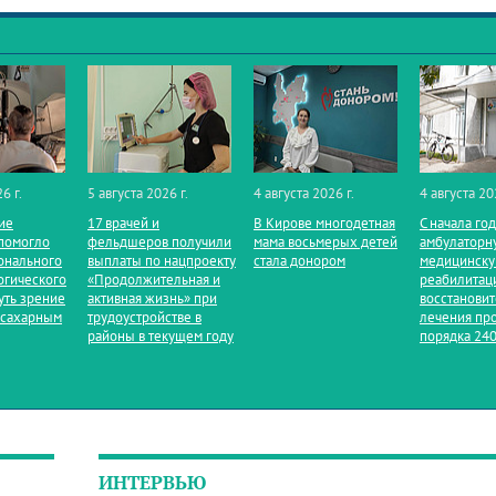
6 г.
5 августа 2026 г.
4 августа 2026 г.
4 августа 20
ие
17 врачей и
В Кирове многодетная
С начала го
помогло
фельдшеров получили
мама восьмерых детей
амбулаторн
онального
выплаты по нацпроекту
стала донором
медицинск
огического
«Продолжительная и
реабилитац
уть зрение
активная жизнь» при
восстанови
 сахарным
трудоустройстве в
лечения пр
районы в текущем году
порядка 240
ИНТЕРВЬЮ