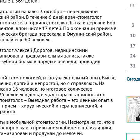
исле 1 369 детей.
пн
атологии начался 3 октября – передвижной
кий район. В течение 6 дней врач-стоматолог
тов из села Гордино, поселка Лытка и деревни Бор.
3
нтов, в том числе 17 детей. По окончании приема в
ическая бригада переехала в Омутнинский район,
10
рошли еще 60 человек.
17
матолог Алексей Дорогов, медицинскими
анизована предварительная запись, также
24
с зубной болью в порядке очереди, проводил
31
ой стоматологией, и это увлекательный опыт. Выезд
Сегод
нечно, долгий и непростой, но я справляюсь. На
сано 16 человек, но итоговое количество
5 человек в день, ведь я стараюсь принять всех
томатолог. – Выездная работа – это ценный опыт в
 прием – хирургический и терапевтический, и
работа.
ы в мобильной стоматологии. Несмотря на то, что в
осторно, как в привычном кабинете поликлиники,
тимизирован и продуман до мелочей.