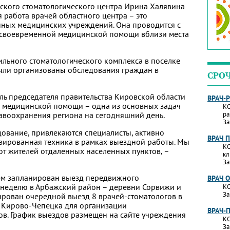
ского стоматологического центра Ирина Халявина
я работа врачей областного центра – это
ных медицинских учреждений. Она проводится с
 своевременной медицинской помощи вблизи места
ильного стоматологического комплекса в поселке
ыли организованы обследования граждан в
СРО
ль председателя правительства Кировской области
ВРАЧ-
медицинской помощи – одна из основных задач
КО
равоохранения региона на сегодняшний день.
ра
За
ование, привлекаются специалисты, активно
ВРАЧ 
зированная техника в рамках выездной работы. Мы
КО
т жителей отдаленных населенных пунктов, –
кл
За
ием запланирован выезд передвижного
ВРАЧ 
 неделю в Арбажский район – деревни Сорвижи и
КО
За
нирован очередной выезд 8 врачей-стоматологов в
. Кирово-Чепецка для организации
ВРАЧ-
в. График выездов размещен на сайте учреждения
КО
За