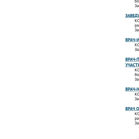
бо
За
ЗАВЕД
КО
ра
За
ВРАЧ-
КО
За
ВРАЧ-
УЧАСТ
КО
бо
За
ВРАЧ-
КО
За
ВРАЧ 
КО
ра
За