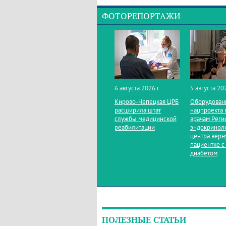
ФОТОРЕПОРТАЖИ
6 августа 2026 г.
5 августа 202
Кирово‑Чепецкая ЦРБ
Оборудован
расширила штат
нацпроекта 
службы медицинской
врачам Реги
реабилитации
эндокринол
центра верн
пациентке с
диабетом
ПОЛЕЗНЫЕ СТАТЬИ