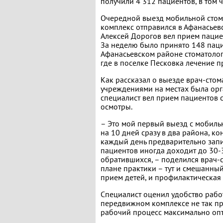
получили 4 312 пациентов, в том ч
Очередной выезд мобильной стом
комплекс отправился в Афанасьевс
Алексей Дорогов вел прием пациен
За неделю было принято 148 пацие
Афанасьевском районе стоматолог
где в поселке Песковка лечение п
Как рассказал о выезде врач-сто
учреждениями на местах была орг
специалист вел прием пациентов 
осмотры.
– Это мой первый выезд с мобильн
на 10 дней сразу в два района, ко
каждый день предварительно запи
пациентов иногда доходит до 30-3
обратившихся, – поделился врач-с
плане практики – тут и смешанный
прием детей, и профилактическая 
Специалист оценил удобство работ
передвижном комплексе не так пр
рабочий процесс максимально оп