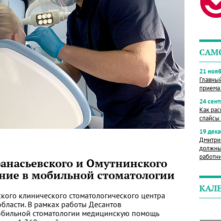
САМ
21 нояб
Главны
приема
24 сент
Как рас
спайсы 
19 дека
Дмитри
должны
работн
фанасьевского и Омутнинского
ние в мобильной стоматологии
КАЛ
ского клинического стоматологического центра
бласти. В рамках работы Десантов
мобильной стоматологии медицинскую помощь