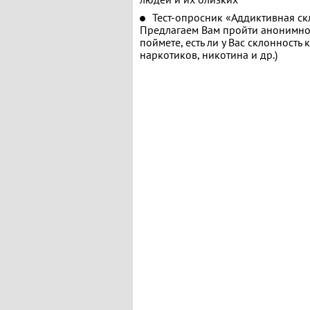
Тест-опросник «Аддиктивная ск
Предлагаем Вам пройти анонимное
поймете, есть ли у Вас склонность
наркотиков, никотина и др.)