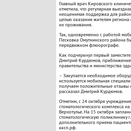
Главный врач Кировского клиниче
отметила, что регулярная выездна
неоценимая поддержка для район
целью оказания жителям региона
их проживания.
Так, одновременно с работой моб
Песковка Омутнинского района б
передвижном флюорографе.
Как подчеркнул первый заместите
Дмитрий Курдюмов, приближение 
правительства и министерства зд
– Закупается необходимое оборуд
используется мобильная специали
получаем положительные отзывы о
рассказал Дмитрий Курдюмов.
Отметим, с 24 октября учрежден
стоматологического комплекса на
Верхотулье. На 15 октября запла
стоматологическую поликлинику г
дополнительного приема пациенто
кксп.рф.