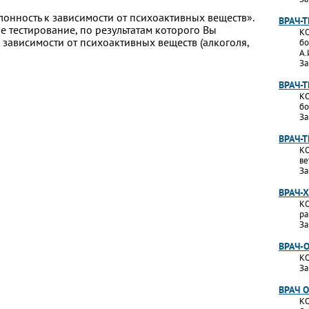
лонность к зависимости от психоактивных веществ».
ВРАЧ-
 тестирование, по результатам которого Вы
КО
 к зависимости от психоактивных веществ (алкоголя,
бо
А.
За
ВРАЧ-
КО
бо
За
ВРАЧ-
КО
ве
За
ВРАЧ-
КО
ра
За
ВРАЧ-
КО
За
ВРАЧ 
КО