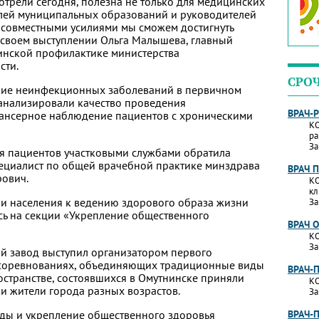
трели сегодня, полезна не только для медицинских
елей муниципальных образований и руководителей
о совместными усилиями мы сможем достигнуть
в своем выступлении Ольга Малышева, главный
инской профилактике министерства
сти.
СРО
ние неинфекционных заболеваний в первичном
анализировали качество проведения
ВРАЧ-
пансерное наблюдение пациентов с хроническими
КО
ра
За
я пациентов участковыми службами обратила
ециалист по общей врачебной практике минздрава
ВРАЧ 
рович.
КО
кл
и населения к ведению здорового образа жизни
За
сь на секции «Укрепление общественного
ВРАЧ 
КО
За
ий завод выступил организатором первого
В соревнованиях, объединяющих традиционные виды
ВРАЧ-
остранстве, состоявшихся в Омутнинске приняли
КО
 и жители города разных возрастов.
За
еды и укрепление общественного здоровья
ВРАЧ-