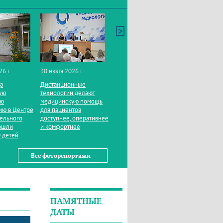
26 г.
30 июля 2026 г.
да
Дистанционные
ую
технологии делают
ую
медицинскую помощь
ию в Центре
для пациентов
тельного
доступнее, оперативнее
ошли
и комфортнее
 детей
Все фоторепортажи
ПАМЯТНЫЕ
ДАТЫ