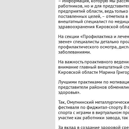
– Информация, которую мы рассмо
работников, но и для представит
предприятий области, ведь тольк
поставленных целей, – отметила 
внештатный специалист по медиц
здравоохранения Кировской обла
На секции «Профилактика и лече
звене» специалисты детально про
профилактического осмотра, дис
заболеваниями.
На важность проактивного ведени
внимание главный внештатный сп
Кировской области Марина Григо
Лучшими практиками по мотиваци
представители районов обменяли
здоровья».
Так, Омутнинский металлургическ
фестиваля по фиджитал-спорту. 
спорта с играми в виртуальном пр
участие как работники завода, так
За вклад в создание здоровой ср