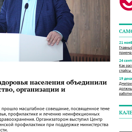
САМ
21 нояб
Главны
приема
24 сент
Как рас
спайсы 
19 дека
здоровья населения объединили
Дмитри
тво, организации и
должны
работн
х прошло масштабное совещание, посвященное теме
КАЛ
вья, профилактике и лечению неинфекционных
дравоохранения. Организатором выступил Центр
инской профилактики при поддержке министерства
сти.