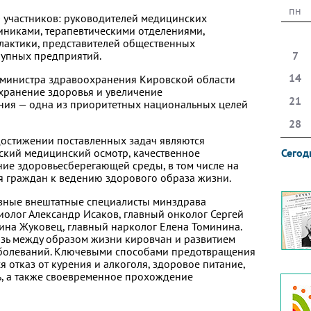
пн
 участников: руководителей медицинских
иниками, терапевтическими отделениями,
актики, представителей общественных
рупных предприятий.
7
14
 министра здравоохранения Кировской области
охранение здоровья и увеличение
21
ния — одна из приоритетных национальных целей
28
остижении поставленных задач являются
ский медицинский осмотр, качественное
Сегод
ие здоровьесберегающей среды, в том числе на
ия граждан к ведению здорового образа жизни.
авные внештатные специалисты минздрава
иолог Александр Исаков, главный онколог Сергей
лина Жуковец, главный нарколог Елена Томинина.
зь между образом жизни кировчан и развитием
болеваний. Ключевыми способами предотвращения
 отказ от курения и алкоголя, здоровое питание,
ь, а также своевременное прохождение