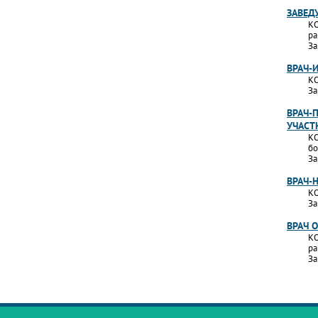
ЗАВЕД
КО
ра
За
ВРАЧ-
КО
За
ВРАЧ-
УЧАСТ
КО
бо
За
ВРАЧ-
КО
За
ВРАЧ 
КО
ра
За