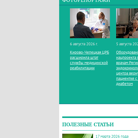
ФОТОРЕПОРТАЖИ
6 августа 2026 г.
5 августа 202
Кирово‑Чепецкая ЦРБ
Оборудован
расширила штат
нацпроекта 
службы медицинской
врачам Реги
реабилитации
эндокринол
центра верн
пациентке с
диабетом
ПОЛЕЗНЫЕ СТАТЬИ
17 марта 2026 года