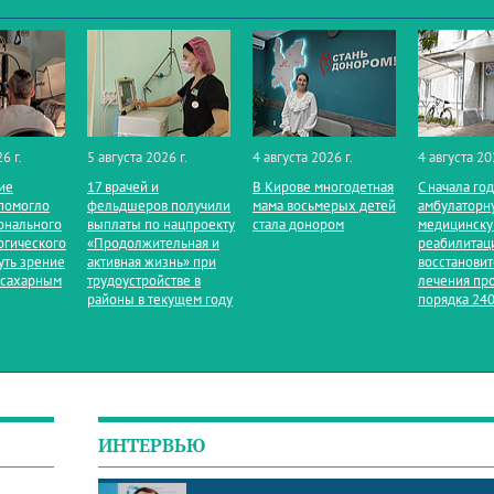
6 г.
5 августа 2026 г.
4 августа 2026 г.
4 августа 20
ие
17 врачей и
В Кирове многодетная
С начала го
помогло
фельдшеров получили
мама восьмерых детей
амбулаторн
онального
выплаты по нацпроекту
стала донором
медицинск
огического
«Продолжительная и
реабилитац
уть зрение
активная жизнь» при
восстанови
 сахарным
трудоустройстве в
лечения пр
районы в текущем году
порядка 240
ИНТЕРВЬЮ