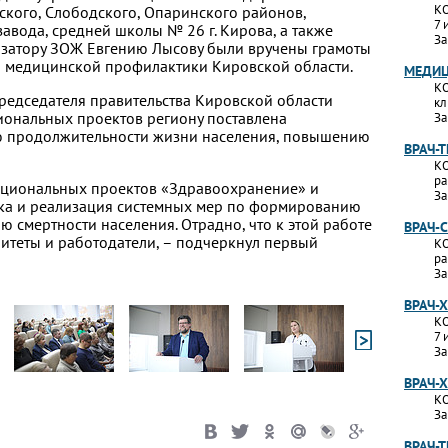
КО
ского, Слободского, Опаринского районов,
7 
авода, средней школы № 26 г. Кирова, а также
За
изатору ЗОЖ Евгению Лысову были вручены грамоты
и медицинской профилактики Кировской области.
МЕДИЦ
КО
председателя правительства Кировской области
кл
иональных проектов региону поставлена
За
ю продолжительности жизни населения, повышению
ВРАЧ-
КО
ра
циональных проектов «Здравоохранение» и
За
ка и реализация системных мер по формированию
 смертности населения. Отрадно, что к этой работе
ВРАЧ-
итеты и работодатели, – подчеркнул первый
КО
ра
За
ВРАЧ-
КО
7 
За
ВРАЧ-
КО
За
ВРАЧ-