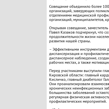
Совещание объединило более 100
организаций, заведующих поликл
отделениями медицинской профил
организаций, муниципалитетов, к
Открывая совещание, заместитель
Павел Казаков подчеркнул, что с
продолжительности жизни населе
развития нашей страны.
– Эффективными инструментами д
диспансеризация и профилактиче
диспансерное наблюдение, создан
рабочих местах, а также мотивац
Перед участниками выступили гл
Кировской области: главный кард
Кисличко, главный диабетолог Га
Они проанализировали взаимосвя
хронических неинфекционных за
большинства заболеваний остаются
регулярная физическая активност
профилактических мероприятий.