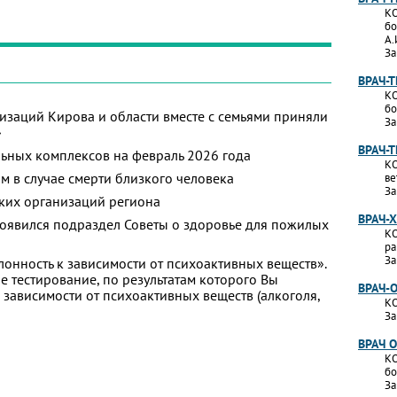
КО
бо
А.
За
ВРАЧ-
КО
бо
изаций Кирова и области вместе с семьями приняли
За
»
ВРАЧ-
ьных комплексов на февраль 2026 года
КО
м в случае смерти близкого человека
ве
За
ких организаций региона
ВРАЧ-
появился подраздел Советы о здоровье для пожилых
КО
ра
За
лонность к зависимости от психоактивных веществ».
 тестирование, по результатам которого Вы
ВРАЧ-
 к зависимости от психоактивных веществ (алкоголя,
КО
За
ВРАЧ 
КО
бо
За