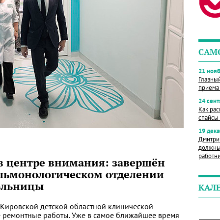
САМ
21 нояб
Главны
приема
24 сент
Как рас
спайсы 
19 дека
Дмитри
должны
работн
в центре внимания: завершён
льмонологическом отделении
ольницы
КАЛ
 Кировской детской областной клинической
ремонтные работы. Уже в самое ближайшее время