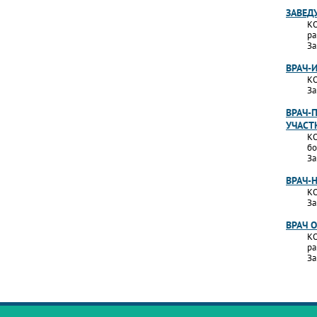
ЗАВЕД
КО
ра
За
ВРАЧ-
КО
За
ВРАЧ-
УЧАСТ
КО
бо
За
ВРАЧ-
КО
За
ВРАЧ 
КО
ра
За