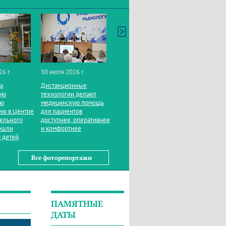
26 г.
30 июля 2026 г.
да
Дистанционные
ую
технологии делают
ую
медицинскую помощь
ию в Центре
для пациентов
тельного
доступнее, оперативнее
ошли
и комфортнее
 детей
Все фоторепортажи
ПАМЯТНЫЕ
ДАТЫ