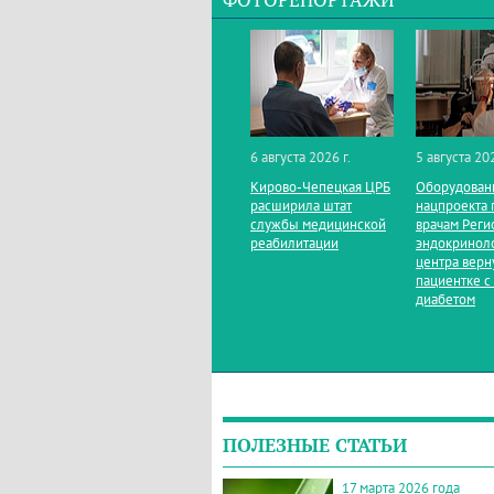
ФОТОРЕПОРТАЖИ
6 августа 2026 г.
5 августа 202
Кирово‑Чепецкая ЦРБ
Оборудован
расширила штат
нацпроекта 
службы медицинской
врачам Реги
реабилитации
эндокринол
центра верн
пациентке с
диабетом
ПОЛЕЗНЫЕ СТАТЬИ
17 марта 2026 года