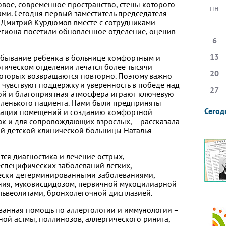
овое, современное пространство, стены которого
пн
и. Сегодня первый заместитель председателя
 Дмитрий Курдюмов вместе с сотрудниками
гиона посетили обновленное отделение, оценив
6
13
ребывание ребёнка в больнице комфортным и
гическом отделении лечатся более тысячи
20
которых возвращаются повторно. Поэтому важно
и чувствуют поддержку и уверенность в победе над
27
ой и благоприятная атмосфера играют ключевую
аленького пациента. Нами были предприняты
Сегод
зации помещений и созданию комфортной
так и для сопровождающих взрослых, – рассказала
й детской клинической больницы Наталья
тся диагностика и лечение острых,
специфических заболеваний легких,
чески детерминированными заболеваниями,
ния, муковисцидозом, первичной мукоцилиарной
ьвеолитами, бронхолегочной дисплазией.
анная помощь по аллергологии и иммунологии –
ой астмы, поллинозов, аллергического ринита,