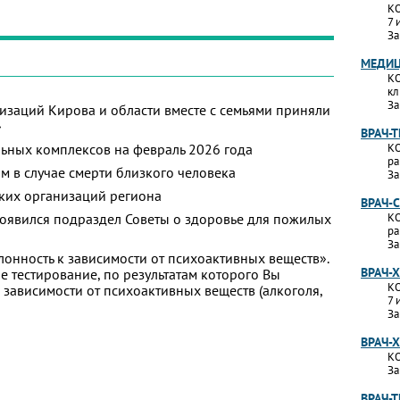
КО
7 
За
МЕДИЦ
КО
кл
За
изаций Кирова и области вместе с семьями приняли
»
ВРАЧ-
ьных комплексов на февраль 2026 года
КО
ра
м в случае смерти близкого человека
За
ких организаций региона
ВРАЧ-
появился подраздел Советы о здоровье для пожилых
КО
ра
За
лонность к зависимости от психоактивных веществ».
ВРАЧ-
 тестирование, по результатам которого Вы
КО
 к зависимости от психоактивных веществ (алкоголя,
7 
За
ВРАЧ-
КО
За
ВРАЧ-