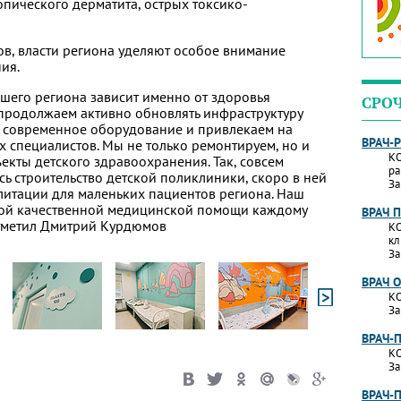
ического дерматита, острых токсико-
в, власти региона уделяют особое внимание
ия.
ашего региона зависит именно от здоровья
СРО
продолжаем активно обновлять инфраструктуру
м современное оборудование и привлекаем на
ВРАЧ-
специалистов. Мы не только ремонтируем, но и
КО
кты детского здравоохранения. Так, совсем
ра
ь строительство детской поликлиники, скоро в ней
За
литации для маленьких пациентов региона. Наш
ной качественной медицинской помощи каждому
ВРАЧ 
отметил Дмитрий Курдюмов
КО
кл
За
ВРАЧ 
КО
За
ВРАЧ-
КО
За
ВРАЧ-