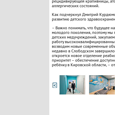
рецидивирующей крапивницы, атоп
аллергических состояний.
Как подчеркнул Дмитрий Курдюмо
развитию детского здравоохранен
– Важно понимать, что будущее н
молодого поколения, поэтому мы 
детских медучреждений, закупае
работу высококвалифицированных 
возводим новые современные объе
недавно в Слободском завершилос
откроется новое отделение реаби
приоритет – обеспечение доступ
ребёнку в Кировской области, – 