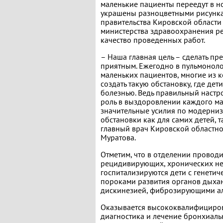
маленькие пациенты переедут в н
украшены разноцветными рисункам
правительства Кировской области
министерства здравоохранения ре
качество проведенных работ.
– Наша главная цель – сделать п
приятным. Ежегодно в пульмоноло
маленьких пациентов, многие из 
создать такую обстановку, где дет
болезнью. Ведь правильный настр
роль в выздоровлении каждого м
значительные усилия по модерни
обстановки как для самих детей, 
главный врач Кировской областно
Муратова.
Отметим, что в отделении проводи
рецидивирующих, хронических не
госпитализируются дети с генети
пороками развития органов дыха
дискинезией, фиброзирующими ал
Оказывается высококвалифициров
диагностика и лечение бронхиальн