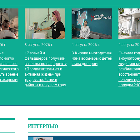
6 г.
5 августа 2026 г.
4 августа 2026 г.
4 августа 20
ие
17 врачей и
В Кирове многодетная
С начала го
помогло
фельдшеров получили
мама восьмерых детей
амбулаторн
онального
выплаты по нацпроекту
стала донором
медицинск
огического
«Продолжительная и
реабилитац
уть зрение
активная жизнь» при
восстанови
 сахарным
трудоустройстве в
лечения пр
районы в текущем году
порядка 240
ИНТЕРВЬЮ