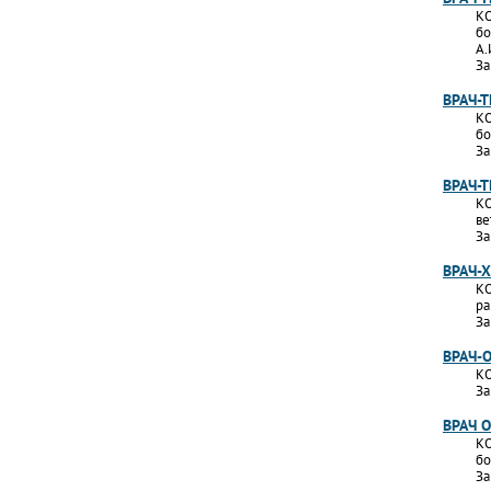
КО
бо
А.
За
ВРАЧ-
КО
бо
За
ВРАЧ-
КО
ве
За
ВРАЧ-
КО
ра
За
ВРАЧ-
КО
За
ВРАЧ 
КО
бо
За