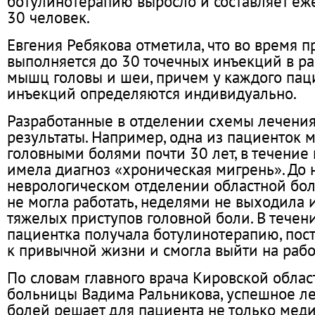
ботулинотерапию выросло и составляет еж
30 человек.
Евгения Ребякова отметила, что во время 
выполняется до 30 точечных инъекций в р
мышц головы и шеи, причем у каждого пац
инъекций определяются индивидуально.
Разработанные в отделении схемы лечени
результаты. Например, одна из пациенток 
головными болями почти 30 лет, в течение
имела диагноз «хроническая мигрень». До 
неврологическом отделении областной б
не могла работать, неделями не выходила и
тяжелых приступов головной боли. В течени
пациентка получала ботулинотерапию, пос
к привычной жизни и смогла выйти на рабо
По словам главного врача Кировской обла
больницы Вадима Ральникова, успешное л
болей решает для пациента не только меди