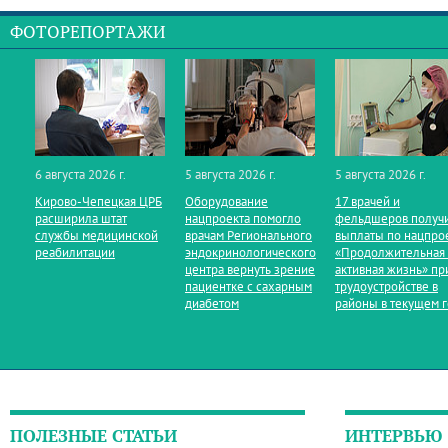
ФОТОРЕПОРТАЖИ
6 августа 2026 г.
5 августа 2026 г.
5 августа 2026 г.
Кирово‑Чепецкая ЦРБ
Оборудование
17 врачей и
расширила штат
нацпроекта помогло
фельдшеров получ
службы медицинской
врачам Регионального
выплаты по нацпро
реабилитации
эндокринологического
«Продолжительная
центра вернуть зрение
активная жизнь» пр
пациентке с сахарным
трудоустройстве в
диабетом
районы в текущем 
ПОЛЕЗНЫЕ СТАТЬИ
ИНТЕРВЬЮ