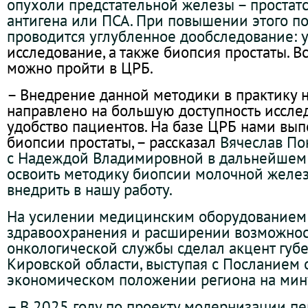
опухоли предстательной железы – простат
антигена или ПСА. При повышении этого п
проводится углубленное дообследование: 
исследование, а также биопсия простаты. Вс
можно пройти в ЦРБ.
– Внедрение данной методики в практику
направлено на большую доступность иссле
удобство пациентов. На базе ЦРБ нами вы
биопсии простаты, – рассказал
Вячеслав По
с Надеждой Владимировной в дальнейшем
освоить методику биопсии молочной желез
внедрить в нашу работу.
На усилении медицинским оборудованием 
здравоохранения и расширении возможно
онкологической службы сделал акцент губ
Кировской области, выступая с Посланием 
экономическом положении региона на мин
– В 2025 году по проекту модернизации пе