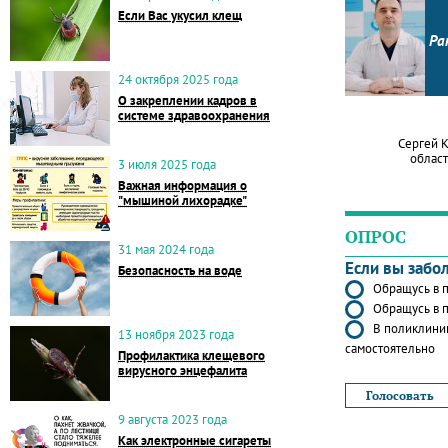
Если Вас укусил клещ
Ра
24 октября 2025 года
О закреплении кадров в
системе здравоохранения
Сергей 
област
3 июля 2025 года
Важная информация о
"мышиной лихорадке"
ОПРОС
31 мая 2024 года
Если вы забо
Безопасность на воде
Обращусь в п
Обращусь в п
В поликлиник
13 ноября 2023 года
самостоятельно
Профилактика клещевого
вирусного энцефалита
9 августа 2023 года
Как электронные сигареты