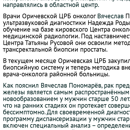
направлялись в областной центр.
Врачи Оричевской ЦРБ онколог
Вячеслав
П
ультразвуковой диагностики Надежда Род
обучение на базе кировского Центра онкол
медицинской радиологии. Под наставничес
Центра Татьяны Русовой они освоили мето
трансректальной биопсии простаты.
В текущем месяце Оричевская ЦРБ закупи
биопсийную систему и теперь методика вн
врача-онколога районной больницы.
Как пояснил Вячеслав Пономарёв, рак пред
железы является самым распространённым
новообразованием у мужчин старше 50 лет. 
что на ранних стадиях он протекает совер
бессимптомно. Для своевременной диагнос
программу диспансеризации у мужчин стар
включен специальный анализ – определен