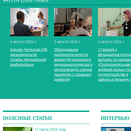
ФОТОРЕПОРТАЖИ
6 августа 2026 г.
5 августа 2026 г.
5 августа 2026 г.
Кирово‑Чепецкая ЦРБ
Оборудование
17 врачей и
расширила штат
нацпроекта помогло
фельдшеров получ
службы медицинской
врачам Регионального
выплаты по нацпро
реабилитации
эндокринологического
«Продолжительная
центра вернуть зрение
активная жизнь» пр
пациентке с сахарным
трудоустройстве в
диабетом
районы в текущем 
ПОЛЕЗНЫЕ СТАТЬИ
ИНТЕРВЬЮ
17 марта 2026 года