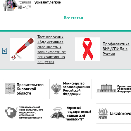
убивают лёгкие
Все статьи
Тест-опросник
«Аддиктивная
Профилактика
склонность к
ВИЧ/СПИДа в
зависимости от
России
психоактивных
веществ»