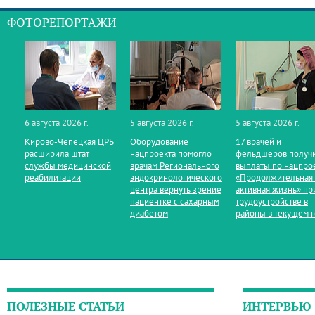
ФОТОРЕПОРТАЖИ
6 августа 2026 г.
5 августа 2026 г.
5 августа 2026 г.
Кирово‑Чепецкая ЦРБ
Оборудование
17 врачей и
расширила штат
нацпроекта помогло
фельдшеров получ
службы медицинской
врачам Регионального
выплаты по нацпро
реабилитации
эндокринологического
«Продолжительная
центра вернуть зрение
активная жизнь» пр
пациентке с сахарным
трудоустройстве в
диабетом
районы в текущем 
ПОЛЕЗНЫЕ СТАТЬИ
ИНТЕРВЬЮ