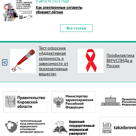
9 августа 2023 года
Как электронные сигареты
убивают лёгкие
Все статьи
Профилактика
Опрос Оцени
ВИЧ/СПИДа в
новый стиль
России
поликлиник Ро