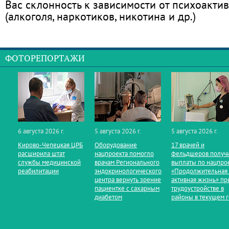
Вас склонность к зависимости от психоакти
(алкоголя, наркотиков, никотина и др.)
ФОТОРЕПОРТАЖИ
6 августа 2026 г.
5 августа 2026 г.
5 августа 2026 г.
Кирово‑Чепецкая ЦРБ
Оборудование
17 врачей и
расширила штат
нацпроекта помогло
фельдшеров получ
службы медицинской
врачам Регионального
выплаты по нацпро
реабилитации
эндокринологического
«Продолжительная
центра вернуть зрение
активная жизнь» пр
пациентке с сахарным
трудоустройстве в
диабетом
районы в текущем 