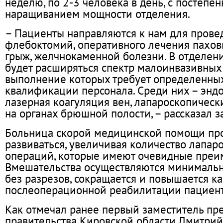
неделю, по 2-3 человека в день, с постепе
наращиванием мощности отделения.
– Пациенты направляются к нам для прове
флебоктомий, оперативного лечения пахов
грыж, желчнокаменной болезни. В отделен
будет расширяться спектр малоинвазивных
выполнение которых требует определенны
квалификации персонала. Среди них – энд
лазерная коагуляция вен, лапароскопичес
на органах брюшной полости, – рассказал 
Больница скорой медицинской помощи пр
развиваться, увеличивая количество лапар
операций, которые имеют очевидные преи
Вмешательства осуществляются минималь
без разрезов, сокращается и повышается к
послеоперационной реабилитации пациент
Как отмечал ранее первый заместитель пр
правительства Кировской области Дмитрий