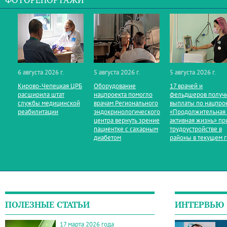
ФОТОРЕПОРТАЖИ
6 августа 2026 г.
5 августа 2026 г.
5 августа 2026 г.
Кирово‑Чепецкая ЦРБ
Оборудование
17 врачей и
расширила штат
нацпроекта помогло
фельдшеров получ
службы медицинской
врачам Регионального
выплаты по нацпро
реабилитации
эндокринологического
«Продолжительная
центра вернуть зрение
активная жизнь» пр
пациентке с сахарным
трудоустройстве в
диабетом
районы в текущем 
ПОЛЕЗНЫЕ СТАТЬИ
ИНТЕРВЬЮ
17 марта 2026 года