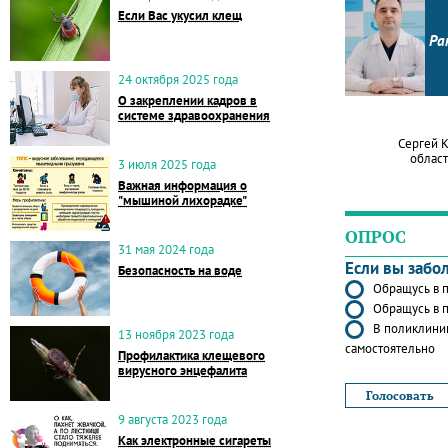
Если Вас укусил клещ
Ра
24 октября 2025 года
О закреплении кадров в
системе здравоохранения
Сергей 
област
3 июля 2025 года
Важная информация о
"мышиной лихорадке"
ОПРОС
31 мая 2024 года
Если вы забо
Безопасность на воде
Обращусь в п
Обращусь в п
В поликлиник
13 ноября 2023 года
самостоятельно
Профилактика клещевого
вирусного энцефалита
9 августа 2023 года
Как электронные сигареты