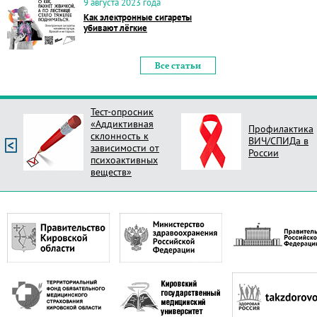
9 августа 2023 года
Как электронные сигареты
убивают лёгкие
Все статьи
Тест-опросник
«Аддиктивная
Профилактика
склонность к
ВИЧ/СПИДа в
зависимости от
России
психоактивных
веществ»