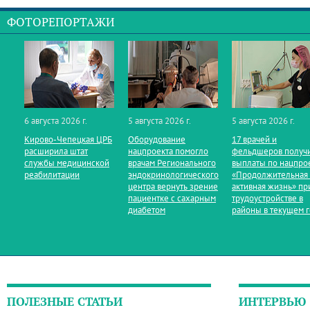
ФОТОРЕПОРТАЖИ
6 августа 2026 г.
5 августа 2026 г.
5 августа 2026 г.
Кирово‑Чепецкая ЦРБ
Оборудование
17 врачей и
расширила штат
нацпроекта помогло
фельдшеров получ
службы медицинской
врачам Регионального
выплаты по нацпро
реабилитации
эндокринологического
«Продолжительная
центра вернуть зрение
активная жизнь» пр
пациентке с сахарным
трудоустройстве в
диабетом
районы в текущем 
ПОЛЕЗНЫЕ СТАТЬИ
ИНТЕРВЬЮ