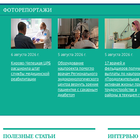
ФОТОРЕПОРТАЖИ
6 августа 2026 г.
5 августа 2026 г.
5 августа 2026 г.
Кирово‑Чепецкая ЦРБ
Оборудование
17 врачей и
расширила штат
нацпроекта помогло
фельдшеров получ
службы медицинской
врачам Регионального
выплаты по нацпро
реабилитации
эндокринологического
«Продолжительная
центра вернуть зрение
активная жизнь» пр
пациентке с сахарным
трудоустройстве в
диабетом
районы в текущем 
ПОЛЕЗНЫЕ СТАТЬИ
ИНТЕРВЬЮ