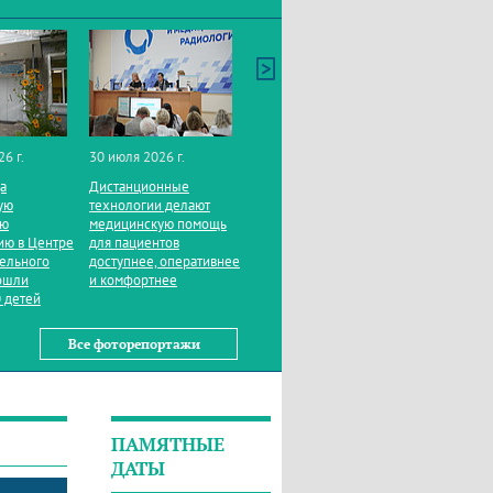
26 г.
30 июля 2026 г.
да
Дистанционные
ую
технологии делают
ую
медицинскую помощь
ию в Центре
для пациентов
тельного
доступнее, оперативнее
ошли
и комфортнее
 детей
Все фоторепортажи
ПАМЯТНЫЕ
ДАТЫ