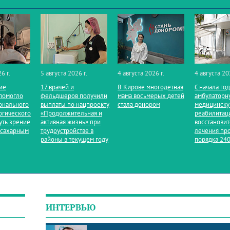
6 г.
5 августа 2026 г.
4 августа 2026 г.
4 августа 20
ие
17 врачей и
В Кирове многодетная
С начала го
помогло
фельдшеров получили
мама восьмерых детей
амбулаторн
онального
выплаты по нацпроекту
стала донором
медицинск
огического
«Продолжительная и
реабилитац
уть зрение
активная жизнь» при
восстанови
 сахарным
трудоустройстве в
лечения пр
районы в текущем году
порядка 240
ИНТЕРВЬЮ