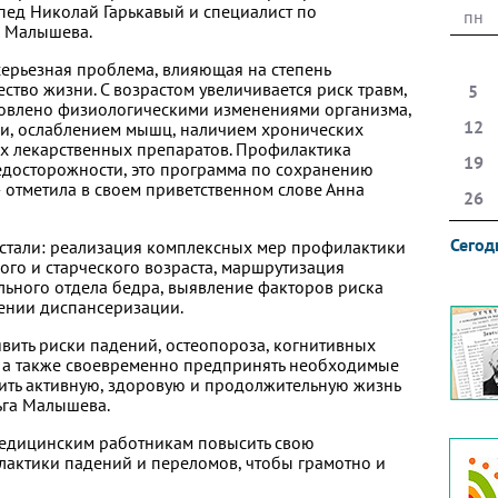
пед Николай Гарькавый и специалист по
пн
а Малышева.
серьезная проблема, влияющая на степень
ество жизни. С возрастом увеличивается риск травм,
5
ловлено физиологическими изменениями организма,
12
и, ослаблением мышц, наличием хронических
х лекарственных препаратов. Профилактика
19
едосторожности, это программа по сохранению
 отметила в своем приветственном слове Анна
26
Сегод
тали: реализация комплексных мер профилактики
ого и старческого возраста, маршрутизация
ьного отдела бедра, выявление факторов риска
ении диспансеризации.
вить риски падений, остеопороза, когнитивных
, а также своевременно предпринять необходимые
ить активную, здоровую и продолжительную жизнь
ьга Малышева.
едицинским работникам повысить свою
лактики падений и переломов, чтобы грамотно и