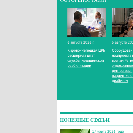
ФОТОРЕПОРТАЖИ
6 августа 2026 г.
5 августа 202
Кирово‑Чепецкая ЦРБ
Оборудован
расширила штат
нацпроекта 
службы медицинской
врачам Реги
реабилитации
эндокринол
центра верн
пациентке с
диабетом
ПОЛЕЗНЫЕ СТАТЬИ
17 марта 2026 года