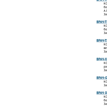
КО
бо
А.
За
ВРАЧ-
КО
бо
За
ВРАЧ-
КО
ве
За
ВРАЧ-
КО
ра
За
ВРАЧ-
КО
За
ВРАЧ 
КО
бо
За