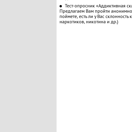
Тест-опросник «Аддиктивная ск
Предлагаем Вам пройти анонимное
поймете, есть ли у Вас склонность
наркотиков, никотина и др.)