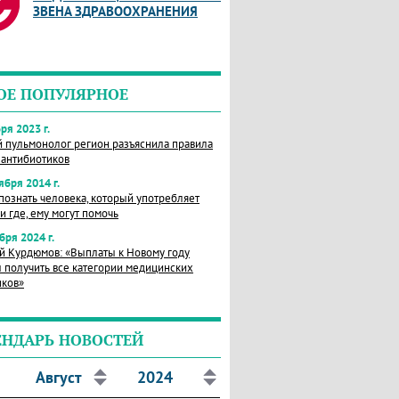
ЗВЕНА ЗДРАВООХРАНЕНИЯ
ОЕ ПОПУЛЯРНОЕ
ря 2023 г.
й пульмонолог регион разъяснила правила
 антибиотиков
ября 2014 г.
познать человека, который употребляет
и где, ему могут помочь
бря 2024 г.
й Курдюмов: «Выплаты к Новому году
 получить все категории медицинских
иков»
ЕНДАРЬ НОВОСТЕЙ
Август
2024