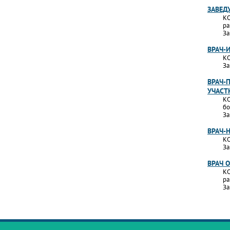
ЗАВЕД
КО
ра
За
ВРАЧ-
КО
За
ВРАЧ-
УЧАСТ
КО
бо
За
ВРАЧ-
КО
За
ВРАЧ 
КО
ра
За