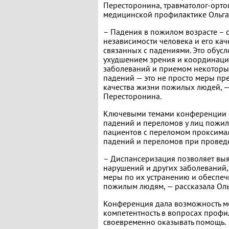
Пересторонина, травматолог-орто
медицинской профилактике Ольг
– Падения в пожилом возрасте – 
независимости человека и его кач
связанных с падениями. Это обус
ухудшением зрения и координаци
заболеваний и приемом некоторы
падений — это не просто меры пр
качества жизни пожилых людей, —
Пересторонина.
Ключевыми темами конференции с
падений и переломов у лиц пожил
пациентов с переломом проксимал
падений и переломов при провед
– Диспансеризация позволяет выя
нарушений и других заболеваний
меры по их устранению и обеспеч
пожилым людям, — рассказала Ол
Конференция дала возможность м
компетентность в вопросах профи
своевременно оказывать помощь.