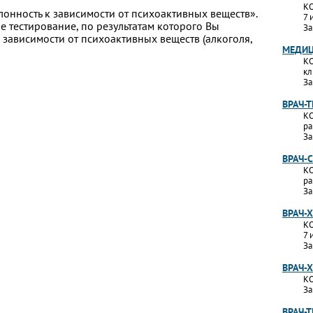
КО
лонность к зависимости от психоактивных веществ».
7 
 тестирование, по результатам которого Вы
За
 к зависимости от психоактивных веществ (алкоголя,
МЕДИЦ
КО
кл
За
ВРАЧ-
КО
ра
За
ВРАЧ-
КО
ра
За
ВРАЧ-
КО
7 
За
ВРАЧ-
КО
За
ВРАЧ-