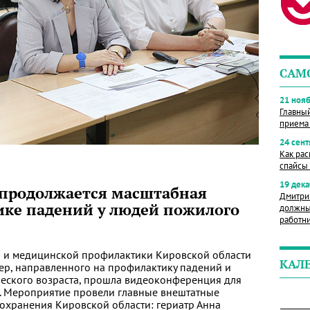
САМ
21 нояб
Главны
приема
24 сент
Как рас
спайсы 
19 дека
 продолжается масштабная
Дмитри
ике падений у людей пожилого
должны
работн
я и медицинской профилактики Кировской области
КАЛ
ер, направленного на профилактику падений и
ческого возраста, прошла видеоконференция для
. Мероприятие провели главные внештатные
охранения Кировской области: гериатр Анна