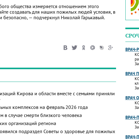
бого общества измеряется отношением этого
айте создавать для наших пожилых людей условия, в
и безопасно, — подчеркнул Николай Гарькавый.
СРО
ВРАЧ-
КО
ра
За
ВРАЧ 
КО
кл
За
изаций Кирова и области вместе с семьями приняли
ВРАЧ 
»
КО
ьных комплексов на февраль 2026 года
За
м в случае смерти близкого человека
ВРАЧ-
КО
ких организаций региона
За
появился подраздел Советы о здоровье для пожилых
ВРАЧ-