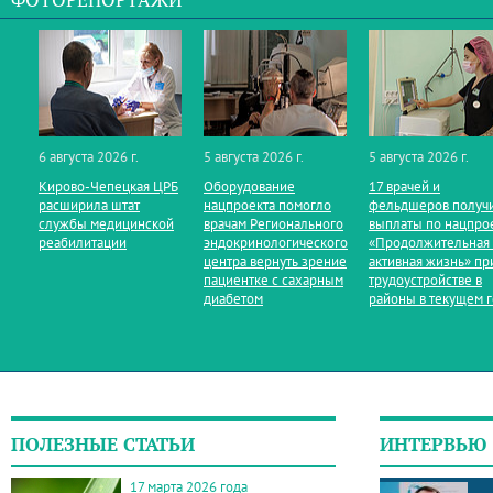
ФОТОРЕПОРТАЖИ
6 августа 2026 г.
5 августа 2026 г.
5 августа 2026 г.
Кирово‑Чепецкая ЦРБ
Оборудование
17 врачей и
расширила штат
нацпроекта помогло
фельдшеров получ
службы медицинской
врачам Регионального
выплаты по нацпро
реабилитации
эндокринологического
«Продолжительная
центра вернуть зрение
активная жизнь» пр
пациентке с сахарным
трудоустройстве в
диабетом
районы в текущем 
ПОЛЕЗНЫЕ СТАТЬИ
ИНТЕРВЬЮ
17 марта 2026 года