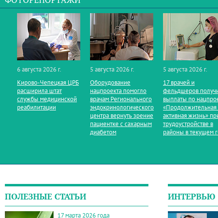
ФОТОРЕПОРТАЖИ
6 августа 2026 г.
5 августа 2026 г.
5 августа 2026 г.
Кирово‑Чепецкая ЦРБ
Оборудование
17 врачей и
расширила штат
нацпроекта помогло
фельдшеров получ
службы медицинской
врачам Регионального
выплаты по нацпро
реабилитации
эндокринологического
«Продолжительная
центра вернуть зрение
активная жизнь» пр
пациентке с сахарным
трудоустройстве в
диабетом
районы в текущем 
ПОЛЕЗНЫЕ СТАТЬИ
ИНТЕРВЬЮ
17 марта 2026 года