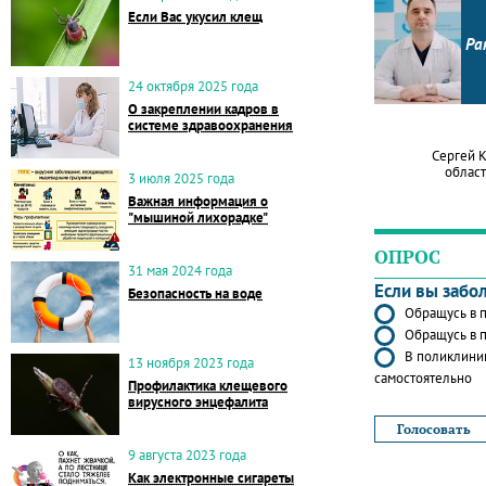
Если Вас укусил клещ
Ра
24 октября 2025 года
О закреплении кадров в
системе здравоохранения
Сергей 
област
3 июля 2025 года
Важная информация о
"мышиной лихорадке"
ОПРОС
31 мая 2024 года
Если вы забо
Безопасность на воде
Обращусь в п
Обращусь в п
В поликлиник
13 ноября 2023 года
самостоятельно
Профилактика клещевого
вирусного энцефалита
9 августа 2023 года
Как электронные сигареты