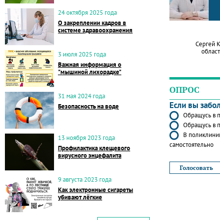
24 октября 2025 года
О закреплении кадров в
системе здравоохранения
Сергей 
област
3 июля 2025 года
Важная информация о
"мышиной лихорадке"
ОПРОС
31 мая 2024 года
Если вы забо
Безопасность на воде
Обращусь в п
Обращусь в п
В поликлиник
13 ноября 2023 года
самостоятельно
Профилактика клещевого
вирусного энцефалита
9 августа 2023 года
Как электронные сигареты
убивают лёгкие