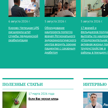
6 августа 2026 г.
5 августа 2026 г.
5 августа 2026 г.
Кирово‑Чепецкая ЦРБ
Оборудование
17 врачей и
расширила штат
нацпроекта помогло
фельдшеров получ
службы медицинской
врачам Регионального
выплаты по нацпро
реабилитации
эндокринологического
«Продолжительная
центра вернуть зрение
активная жизнь» пр
пациентке с сахарным
трудоустройстве в
диабетом
районы в текущем 
ПОЛЕЗНЫЕ СТАТЬИ
ИНТЕРВЬЮ
17 марта 2026 года
Если Вас укусил клещ
Ра