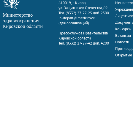
610019, г. Киров,
Министерс
ул. Защитников Отечества, 69
Учрежден
Тел. (8332) 27-27-25 доб. 2500
Министерство
Лицензир
ip-depart@medkirov.ru
здравоохранения
Документ
(для организаций)
Кировской области
Конкурсы
Пресс-служба Правительства
Вакансии
Кировской области
Новости
Тел. (8332) 27-27-42 доп. 4200
Противоде
Открытые