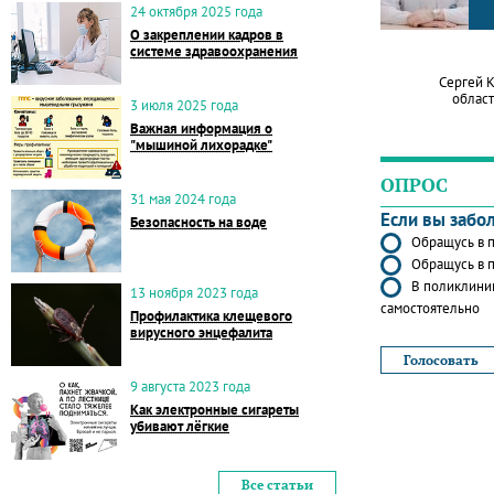
24 октября 2025 года
О закреплении кадров в
системе здравоохранения
Сергей 
област
3 июля 2025 года
Важная информация о
"мышиной лихорадке"
ОПРОС
31 мая 2024 года
Если вы забо
Безопасность на воде
Обращусь в п
Обращусь в п
В поликлиник
13 ноября 2023 года
самостоятельно
Профилактика клещевого
вирусного энцефалита
9 августа 2023 года
Как электронные сигареты
убивают лёгкие
Все статьи