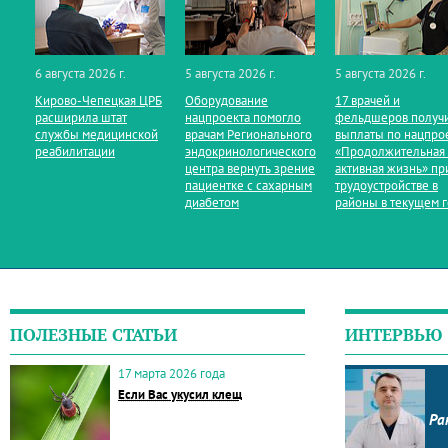
6 августа 2026 г.
5 августа 2026 г.
5 августа 2026 г.
Кирово‑Чепецкая ЦРБ
Оборудование
17 врачей и
расширила штат
нацпроекта помогло
фельдшеров получ
службы медицинской
врачам Регионального
выплаты по нацпро
реабилитации
эндокринологического
«Продолжительная
центра вернуть зрение
активная жизнь» пр
пациентке с сахарным
трудоустройстве в
диабетом
районы в текущем 
ПОЛЕЗНЫЕ СТАТЬИ
ИНТЕРВЬЮ
17 марта 2026 года
Если Вас укусил клещ
Ра