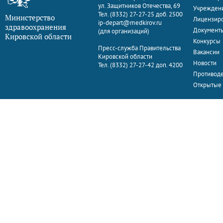
ул. Защитников Отечества, 69
Учрежден
Тел. (8332) 27-27-25 доб. 2500
Министерство
Лицензир
ip-depart@medkirov.ru
здравоохранения
Документ
(для организаций)
Кировской области
Конкурсы
Пресс-служба Правительства
Вакансии
Кировской области
Новости
Тел. (8332) 27-27-42 доп. 4200
Противоде
Открытые