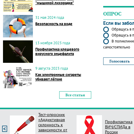
"мышиной лихорадке"
ОПРОС
31 мая 2024 года
Если вы забо
Безопасность на воде
Обращусь в п
Обращусь в п
В поликлиник
13 ноября 2023 года
самостоятельно
Профилактика клещевого
вирусного энцефалита
9 августа 2023 года
Как электронные сигареты
убивают лёгкие
Все статьи
Тест-опросник
«Аддиктивная
Профилактика
склонность к
ВИЧ/СПИДа в
зависимости от
России