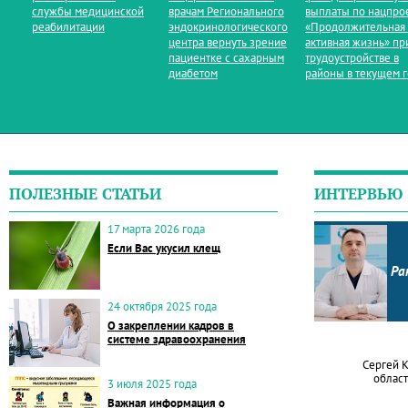
службы медицинской
врачам Регионального
выплаты по нацпро
реабилитации
эндокринологического
«Продолжительная
центра вернуть зрение
активная жизнь» пр
пациентке с сахарным
трудоустройстве в
диабетом
районы в текущем 
ПОЛЕЗНЫЕ СТАТЬИ
ИНТЕРВЬЮ
17 марта 2026 года
Если Вас укусил клещ
Ра
24 октября 2025 года
О закреплении кадров в
системе здравоохранения
Сергей 
област
3 июля 2025 года
Важная информация о