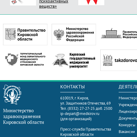
психоактивных
веществ»
КОНТАКТЫ
ДЕЯТЕЛ
610019, г. Киров,
Министерс
ул. Защитников Отечества, 69
Учрежден
Тел. (8332) 27-27-25 доб. 2500
Министерство
Лицензир
ip-depart@medkirov.ru
здравоохранения
Документ
(для организаций)
Кировской области
Конкурсы
Пресс-служба Правительства
Вакансии
Кировской области