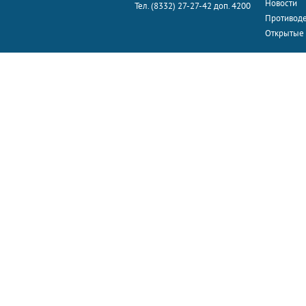
Новости
Тел. (8332) 27-27-42 доп. 4200
Противоде
Открытые