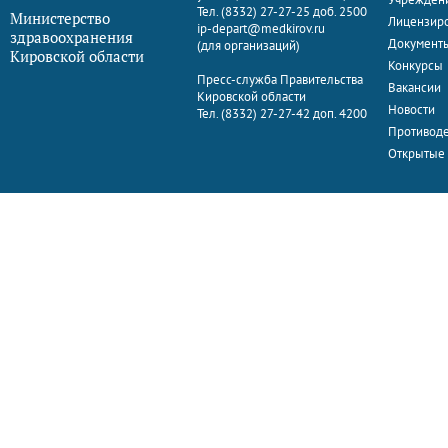
Тел. (8332) 27-27-25 доб. 2500
Министерство
Лицензир
ip-depart@medkirov.ru
здравоохранения
Документ
(для организаций)
Кировской области
Конкурсы
Пресс-служба Правительства
Вакансии
Кировской области
Новости
Тел. (8332) 27-27-42 доп. 4200
Противоде
Открытые