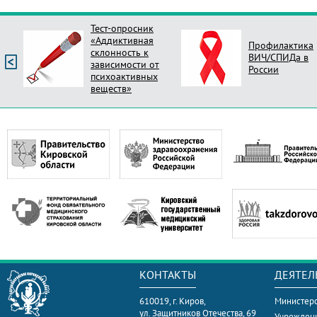
Тест-опросник
«Аддиктивная
Профилактика
склонность к
ВИЧ/СПИДа в
зависимости от
России
психоактивных
веществ»
КОНТАКТЫ
ДЕЯТЕЛ
610019, г. Киров,
Министерс
ул. Защитников Отечества, 69
Учрежден