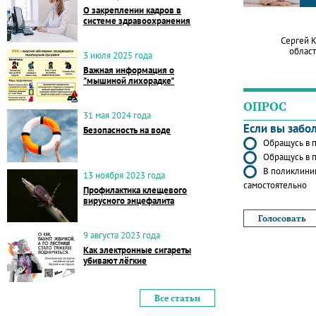
О закреплении кадров в
системе здравоохранения
Сергей 
област
3 июля 2025 года
Важная информация о
"мышиной лихорадке"
ОПРОС
31 мая 2024 года
Если вы забо
Безопасность на воде
Обращусь в п
Обращусь в п
В поликлиник
13 ноября 2023 года
самостоятельно
Профилактика клещевого
вирусного энцефалита
9 августа 2023 года
Как электронные сигареты
убивают лёгкие
Все статьи