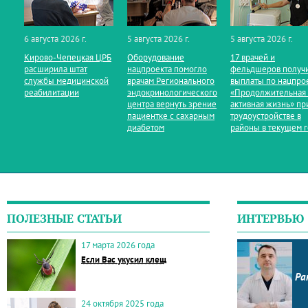
6 августа 2026 г.
5 августа 2026 г.
5 августа 2026 г.
Кирово‑Чепецкая ЦРБ
Оборудование
17 врачей и
расширила штат
нацпроекта помогло
фельдшеров получ
службы медицинской
врачам Регионального
выплаты по нацпро
реабилитации
эндокринологического
«Продолжительная
центра вернуть зрение
активная жизнь» пр
пациентке с сахарным
трудоустройстве в
диабетом
районы в текущем 
ПОЛЕЗНЫЕ СТАТЬИ
ИНТЕРВЬЮ
17 марта 2026 года
Если Вас укусил клещ
Ра
24 октября 2025 года