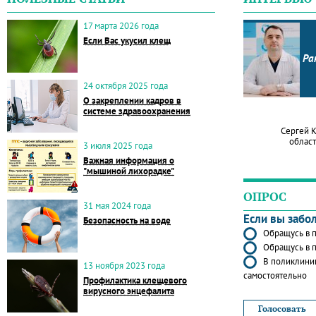
17 марта 2026 года
Если Вас укусил клещ
Ра
24 октября 2025 года
О закреплении кадров в
системе здравоохранения
Сергей 
област
3 июля 2025 года
Важная информация о
"мышиной лихорадке"
ОПРОС
31 мая 2024 года
Если вы забо
Безопасность на воде
Обращусь в п
Обращусь в п
В поликлиник
13 ноября 2023 года
самостоятельно
Профилактика клещевого
вирусного энцефалита