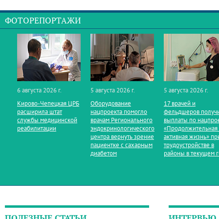
ФОТОРЕПОРТАЖИ
6 августа 2026 г.
5 августа 2026 г.
5 августа 2026 г.
Кирово‑Чепецкая ЦРБ
Оборудование
17 врачей и
расширила штат
нацпроекта помогло
фельдшеров получ
службы медицинской
врачам Регионального
выплаты по нацпро
реабилитации
эндокринологического
«Продолжительная
центра вернуть зрение
активная жизнь» пр
пациентке с сахарным
трудоустройстве в
диабетом
районы в текущем 
ПОЛЕЗНЫЕ СТАТЬИ
ИНТЕРВЬЮ