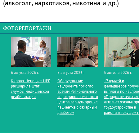
(алкоголя, наркотиков, никотина и др.)
ФОТОРЕПОРТАЖИ
6 августа 2026 г.
5 августа 2026 г.
5 августа 2026 г.
Кирово‑Чепецкая ЦРБ
Оборудование
17 врачей и
расширила штат
нацпроекта помогло
фельдшеров получ
службы медицинской
врачам Регионального
выплаты по нацпро
реабилитации
эндокринологического
«Продолжительная
центра вернуть зрение
активная жизнь» пр
пациентке с сахарным
трудоустройстве в
диабетом
районы в текущем 