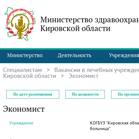
Министерство здравоохра
Кировской области
Министерство
Деятельность
Учреждени
Специалистам
>
Вакансии в лечебных учрежде
Кировской области
> Экономист
По дате размещения
По должности
По органи
Экономист
Учреждение
КОГБУЗ "Кировская обла
больница"