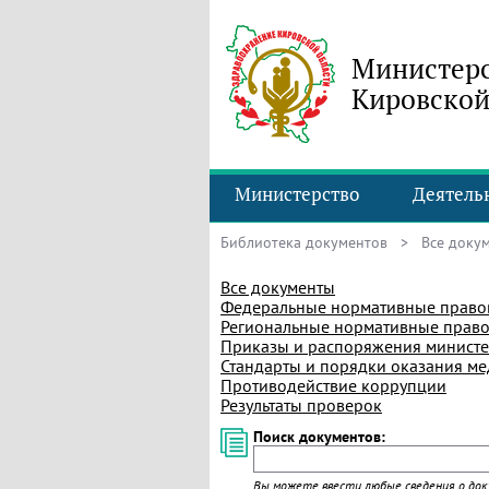
Министерс
Кировской
Министерство
Деятель
Библиотека документов
> Все доку
Все документы
Федеральные нормативные право
Региональные нормативные право
Приказы и распоряжения министе
Стандарты и порядки оказания м
Противодействие коррупции
Результаты проверок
Поиск документов:
Вы можете ввести любые сведения о доку