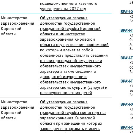
За
подведомственного казенного
учреждения на 2027 год
ВРАЧ-
К
Министерство
Об утверждении перечня
За
здравоохранения
должностей государственной
Кировской
гражданской службы Кировской
ВРАЧ-
области
области в министерстве
К
здравоохранения Кировской
б
А
области осуществление полномочий
За
по которым влечет за собой
обязанность представлять сведения
ВРАЧ-
о своих доходах об имуществе и
К
обязательствах имущественного
б
характера а также сведения о
За
доходах об имуществе и
ВРАЧ-
обязательствах имущественного
К
характера своих супруги (супруга) и
в
несовершеннолетних детей
За
Министерство
Об утверждении перечня
ВРАЧ-
здравоохранения
должностей государственной
К
Кировской
гражданской службы министерства
р
области
здравоохранения Кировской
За
области при замещении которых
ВРАЧ-
запрещается открывать и иметь
К