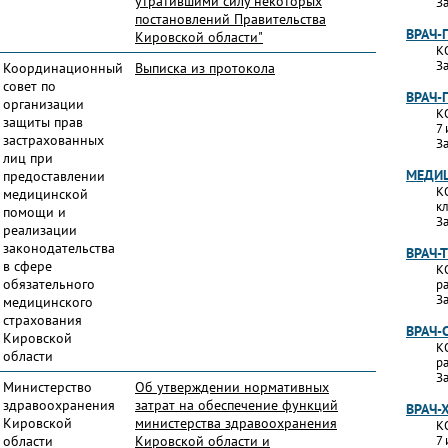
утратившими силу некоторых
За
постановлений Правительства
ВРАЧ-
Кировской области"
К
За
Координационный
Выписка из протокола
совет по
ВРАЧ-
организации
К
защиты прав
7 
застрахованных
За
лиц при
МЕДИЦ
предоставлении
К
медицинской
к
помощи и
За
реализации
законодательства
ВРАЧ-
в сфере
К
обязательного
р
За
медицинского
страхования
ВРАЧ-
Кировской
К
области
р
За
Министерство
Об утверждении нормативных
здравоохранения
затрат на обеспечение функций
ВРАЧ-
Кировской
министерства здравоохранения
К
области
Кировской области и
7 