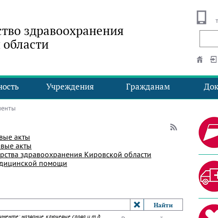
тво здравоохранения
 области
ность
Учреждения
Гражданам
До
менты
вые акты
вые акты
рства здравоохранения Кировской области
едицинской помощи
менте: название, ключевые слова и т.д.