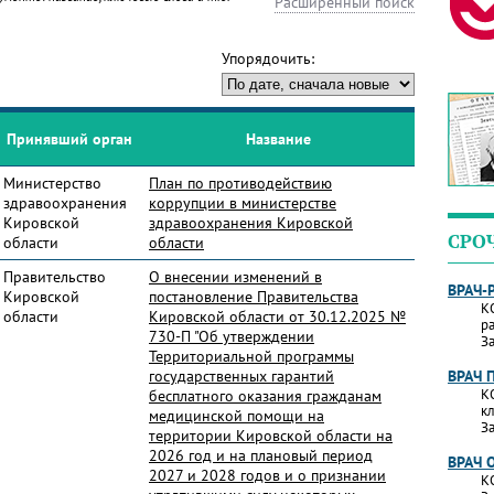
Расширенный поиск
Упорядочить:
Принявший орган
Название
Министерство
План по противодействию
здравоохранения
коррупции в министерстве
Кировской
здравоохранения Кировской
СРО
области
области
Правительство
О внесении изменений в
ВРАЧ-
Кировской
постановление Правительства
К
области
Кировской области от 30.12.2025 №
р
730-П "Об утверждении
За
Территориальной программы
государственных гарантий
ВРАЧ 
К
бесплатного оказания гражданам
к
медицинской помощи на
За
территории Кировской области на
2026 год и на плановый период
ВРАЧ 
2027 и 2028 годов и о признании
К