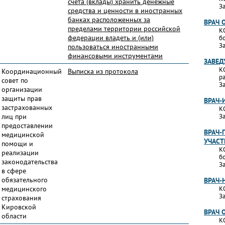
счета (вклады) хранить денежные
За
средства и ценности в иностранных
банках расположенных за
ВРАЧ 
пределами территории российской
К
федерации владеть и (или)
б
За
пользоваться иностранными
финансовыми инструментами
ЗАВЕД
К
Координационный
Выписка из протокола
р
совет по
За
организации
защиты прав
ВРАЧ
застрахованных
К
лиц при
За
предоставлении
ВРАЧ-
медицинской
УЧАС
помощи и
К
реализации
б
законодательства
За
в сфере
обязательного
ВРАЧ-
медицинского
К
За
страхования
Кировской
ВРАЧ 
области
К