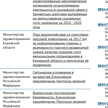
ориентированных некоммерческих
За
организаций осуществляющих
ВРАЧ-
деятельность в социальной сфере к
К
бюджетным средствам выделяемым
За
на предоставление социальных
услуг населению на 2016 - 2020
ВРАЧ-
годы
К
б
Министерство
План взаимодействия со средствами
А
здравоохранения
массовой информации на 2017 год
За
Кировской
по информированию граждан о
ВРАЧ-
области
возможности участия в независимой
К
оценке качества оказания услуг
б
медицинскими организациями в
За
Кировской области и результатах её
проведения
ВРАЧ-
К
Министерство
Септические осложнения в
в
здравоохранения
акушерстве. Клинические
За
Российской
рекомендации (протокол лечения)
ВРАЧ-
Федерации
К
р
Министерство
Внематочная (эктопическая)
За
здравоохранения
беременность. Клинические
Российской
рекомендации (Протокол лечения)
ВРАЧ-
Федерации
К