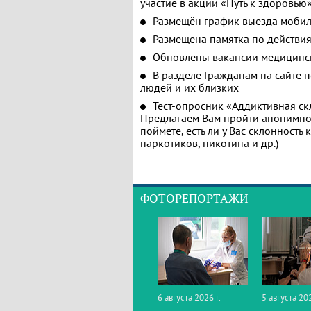
участие в акции «Путь к здоровью
Размещён график выезда мобил
Размещена памятка по действия
Обновлены вакансии медицинс
В разделе Гражданам на сайте 
людей и их близких
Тест-опросник «Аддиктивная ск
Предлагаем Вам пройти анонимное
поймете, есть ли у Вас склонность
наркотиков, никотина и др.)
ФОТОРЕПОРТАЖИ
6 августа 2026 г.
5 августа 202