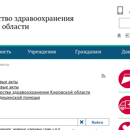
тво здравоохранения
 области
ность
Учреждения
Гражданам
До
менты
вые акты
вые акты
рства здравоохранения Кировской области
едицинской помощи
менте: название, ключевые слова и т.д.