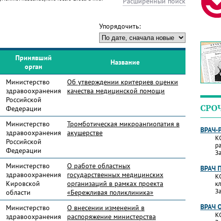
Расширенный поиск
Упорядочить:
Принявший
Название
орган
Министерство
Об утверждении критериев оценки
здравоохранения
качества медицинской помощи
Российской
СРО
Федерации
Министерство
Тромботическая микроангиопатия в
ВРАЧ-
здравоохранения
акушерстве
К
Российской
р
Федерации
За
Министерство
О работе областных
ВРАЧ 
здравоохранения
государственных медицинских
К
Кировской
организаций в рамках проекта
к
За
области
«Бережливая поликлиника»
ВРАЧ 
Министерство
О внесении изменений в
К
здравоохранения
распоряжение министерства