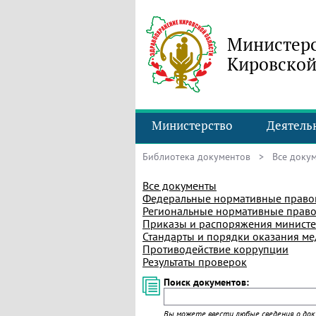
Министерс
Кировской
Министерство
Деятель
Библиотека документов
> Все доку
Все документы
Федеральные нормативные право
Региональные нормативные право
Приказы и распоряжения министе
Стандарты и порядки оказания м
Противодействие коррупции
Результаты проверок
Поиск документов:
Вы можете ввести любые сведения о доку