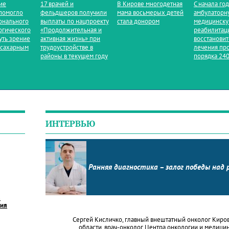
ие
17 врачей и
В Кирове многодетная
С начала го
помогло
фельдшеров получили
мама восьмерых детей
амбулаторн
онального
выплаты по нацпроекту
стала донором
медицинск
огического
«Продолжительная и
реабилитац
уть зрение
активная жизнь» при
восстанови
 сахарным
трудоустройстве в
лечения пр
районы в текущем году
порядка 240
ИНТЕРВЬЮ
Ранняя диагностика – залог победы над 
в
ния
Сергей Кисличко, главный внештатный онколог Киро
области, врач-онколог Центра онкологии и медици