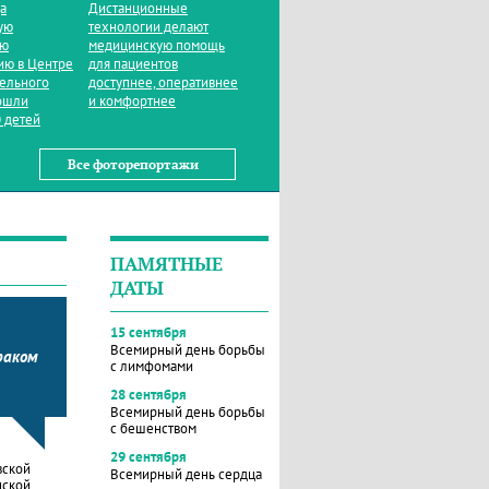
да
Дистанционные
ую
технологии делают
ую
медицинскую помощь
ию в Центре
для пациентов
тельного
доступнее, оперативнее
ошли
и комфортнее
 детей
Все фоторепортажи
ПАМЯТНЫЕ
ДАТЫ
15 сентября
Всемирный день борьбы
раком
с лимфомами
28 сентября
Всемирный день борьбы
с бешенством
29 сентября
вской
Всемирный день сердца
нской