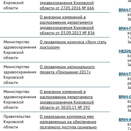
За
Кировской
здравоохранения Кировской
области
области от 27.05.2016 № 666
ВРАЧ-
К
О внесении изменений в
За
распоряжение департамента
здравоохранения Кировской
ВРАЧ-
области от 03.09.2013 № 836
К
7 
Министерство
О проведении конкурса «Хочу стать
За
здравоохранения
доктором»
МЕДИЦ
Кировской
К
области
к
За
Министерство
О проведении регионального
здравоохранения
проекта «Признание-2017»
ВРАЧ-
Кировской
К
области
р
За
Министерство
О внесении изменений в
здравоохранения
распоряжение департамента
ВРАЧ-
К
Кировской
здравоохранения Кировской
р
области
области от 30.03.15 № 292
За
Правительство
О реализации комплекса мер
ВРАЧ-
Кировской
направленных на обеспечение
К
области
поэтапного доступа социально
7 