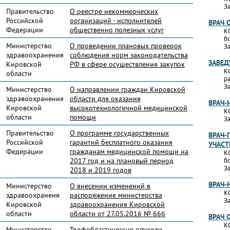
За
Правительство
О реестре некоммерческих
Российской
организаций - исполнителей
ВРАЧ 
Федерации
общественно полезных услуг
К
б
Министерство
О проведении плановых проверок
За
здравоохранения
соблюдения норм законодательства
ЗАВЕД
Кировской
РФ в сфере осуществления закупок
К
области
р
За
Министерство
О направлении граждан Кировской
здравоохранения
области для оказания
ВРАЧ
Кировской
высокотехнологичной медицинской
К
области
помощи
За
Правительство
О программе государственных
ВРАЧ-
Российской
гарантий бесплатного оказания
УЧАС
Федерации
гражданам медицинской помощи на
К
2017 год и на плановый период
б
За
2018 и 2019 годов
ВРАЧ-
Министерство
О внесении изменений в
К
здравоохранеия
распоряжение министерства
За
Кировской
здравоохранения Кировской
области
области от 27.05.2016 № 666
ВРАЧ 
К
Министерство
Трофобластические опухоли.