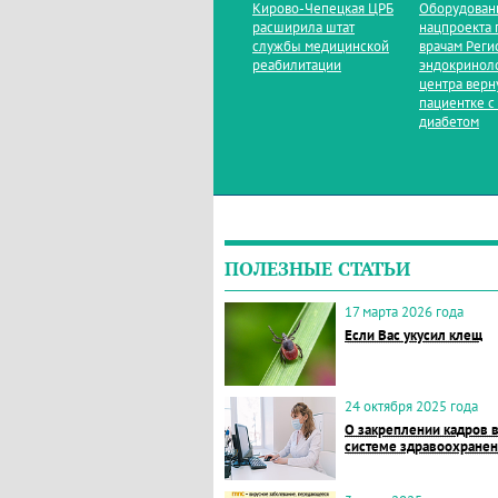
Кирово‑Чепецкая ЦРБ
Оборудован
расширила штат
нацпроекта 
службы медицинской
врачам Реги
реабилитации
эндокринол
центра верн
пациентке с
диабетом
ПОЛЕЗНЫЕ СТАТЬИ
17 марта 2026 года
Если Вас укусил клещ
24 октября 2025 года
О закреплении кадров 
системе здравоохране