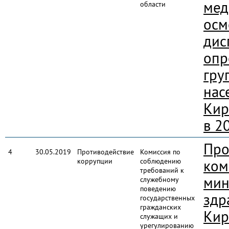
мед
области
осм
дис
опр
гру
нас
Кир
в 2
Про
4
30.05.2019
Противодействие
Комиссия по
коррупции
соблюдению
ком
требований к
мин
служебному
поведению
здр
государственных
гражданских
Кир
служащих и
урегулированию