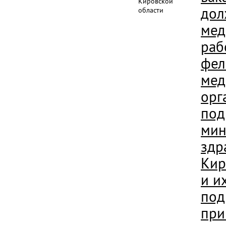
Кировской
дол
области
мед
раб
фел
мед
орг
под
мин
здр
Кир
и и
под
при