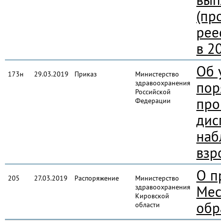
(пр
рее
в 2
Об 
173н
29.03.2019
Приказ
Министерство
здравоохранения
пор
Российской
про
Федерации
дис
наб
взр
О п
205
27.03.2019
Распоряжение
Министерство
здравоохранения
Мес
Кировской
обр
области