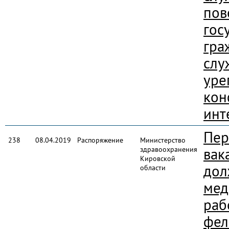
пов
гос
гра
слу
уре
кон
инт
Пер
238
08.04.2019
Распоряжение
Министерство
здравоохранения
вак
Кировской
дол
области
мед
раб
фел