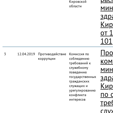
Кировской
мин
области
здр
Кир
от 
101
Про
3
12.04.2019
Противодействие
Комиссия по
коррупции
соблюдению
ком
требований к
мин
служебному
поведению
здр
государственных
гражданских
Кир
служащих и
урегулированию
по 
конфликта
интересов
тре
слу