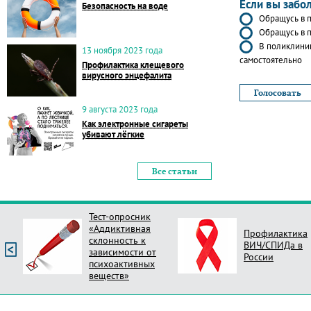
Если вы забо
Безопасность на воде
Обращусь в п
Обращусь в п
В поликлиник
13 ноября 2023 года
самостоятельно
Профилактика клещевого
вирусного энцефалита
9 августа 2023 года
Как электронные сигареты
убивают лёгкие
Все статьи
Тест-опросник
«Аддиктивная
Профилактика
склонность к
ВИЧ/СПИДа в
зависимости от
России
психоактивных
веществ»