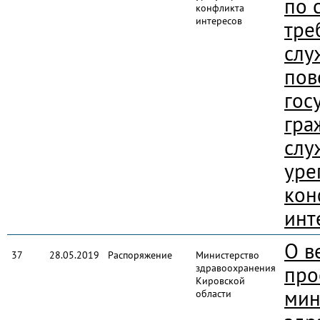
по 
конфликта
интересов
тре
слу
пов
гос
гра
слу
уре
кон
инт
О в
37
28.05.2019
Распоряжение
Министерство
здравоохранения
про
Кировской
мин
области