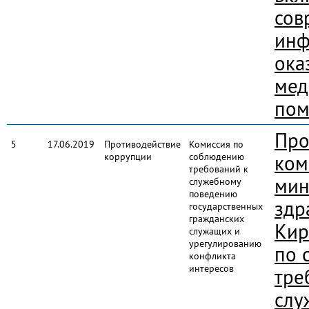
сов
инф
ока
мед
пом
Про
5
17.06.2019
Противодействие
Комиссия по
коррупции
соблюдению
ком
требований к
мин
служебному
поведению
здр
государственных
гражданских
Кир
служащих и
урегулированию
по 
конфликта
интересов
тре
слу