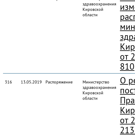
здравоохранения
изм
Кировской
рас
области
мин
здр
Кир
от 
810
О р
316
13.05.2019
Распоряжение
Министерство
здравоохранения
пос
Кировской
Пра
области
Кир
от 
213