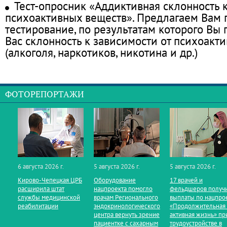
Тест-опросник «Аддиктивная склонность 
психоактивных веществ». Предлагаем Вам
тестирование, по результатам которого Вы п
Вас склонность к зависимости от психоакт
(алкоголя, наркотиков, никотина и др.)
ФОТОРЕПОРТАЖИ
6 августа 2026 г.
5 августа 2026 г.
5 августа 2026 г.
Кирово‑Чепецкая ЦРБ
Оборудование
17 врачей и
расширила штат
нацпроекта помогло
фельдшеров получ
службы медицинской
врачам Регионального
выплаты по нацпро
реабилитации
эндокринологического
«Продолжительная
центра вернуть зрение
активная жизнь» пр
пациентке с сахарным
трудоустройстве в