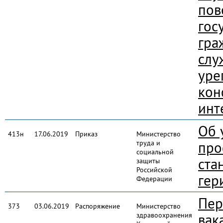
пов
гос
гра
слу
уре
кон
инт
Об 
413н
17.06.2019
Приказ
Министерство
труда и
про
социальной
ста
защиты
Российской
гер
Федерации
Пер
373
03.06.2019
Распоряжение
Министерство
здравоохранения
вак