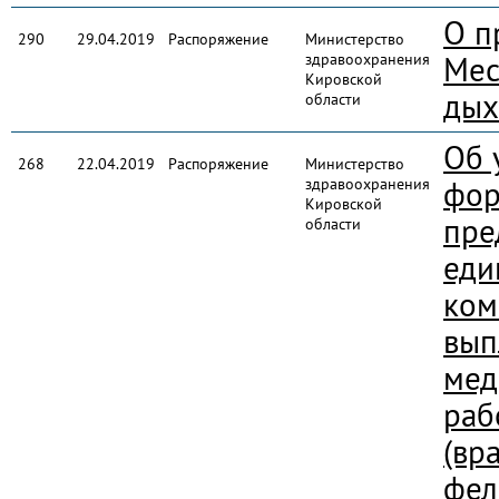
О п
290
29.04.2019
Распоряжение
Министерство
здравоохранения
Мес
Кировской
дых
области
Об 
268
22.04.2019
Распоряжение
Министерство
здравоохранения
фор
Кировской
пре
области
еди
ком
вып
мед
раб
(вр
фел