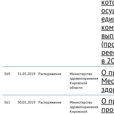
кот
осу
еди
ком
вып
(пр
рее
в 2
О п
369
31.05.2019
Распоряжение
Министерство
здравоохранения
Мес
Кировской
здо
области
О п
361
30.05.2019
Распоряжение
Министерство
здравоохранения
про
Кировской