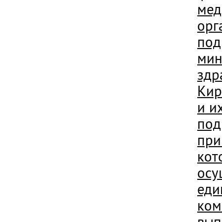
мед
орг
под
мин
здр
Кир
и и
под
при
кот
осу
еди
ком
вып