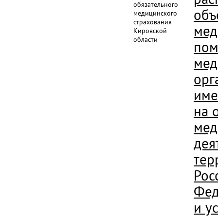
обязательного
объ
медицинского
страхования
мед
Кировской
области
пом
мед
орг
име
на 
мед
дея
тер
Рос
Фед
и у