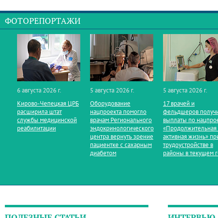
ФОТОРЕПОРТАЖИ
6 августа 2026 г.
5 августа 2026 г.
5 августа 2026 г.
Кирово‑Чепецкая ЦРБ
Оборудование
17 врачей и
расширила штат
нацпроекта помогло
фельдшеров получ
службы медицинской
врачам Регионального
выплаты по нацпро
реабилитации
эндокринологического
«Продолжительная
центра вернуть зрение
активная жизнь» пр
пациентке с сахарным
трудоустройстве в
диабетом
районы в текущем 
ПОЛЕЗНЫЕ СТАТЬИ
ИНТЕРВЬЮ