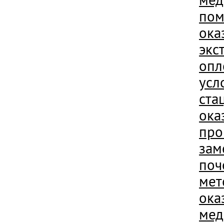
пом
ока
экс
опл
усл
ста
ока
про
зам
поч
мет
ока
мед