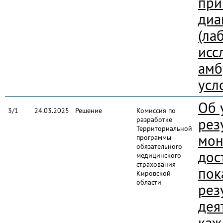
при
диа
(ла
исс
амб
усл
Об 
3/1
24.03.2025
Решение
Комиссия по
разработке
рез
Территориальной
мон
программы
обязательного
дос
медицинского
страхования
пок
Кировской
области
рез
дея
каж