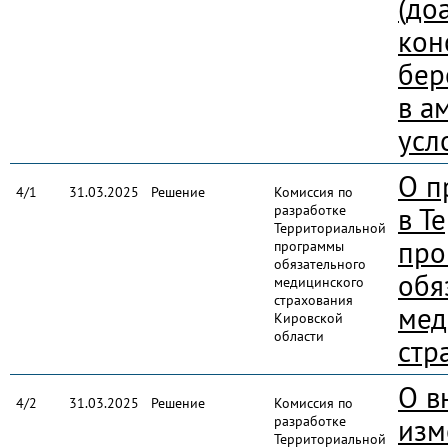
(до
кон
бер
в а
усл
О п
4/1
31.03.2025
Решение
Комиссия по
разработке
в Т
Территориальной
про
программы
обязательного
обя
медицинского
страхования
мед
Кировской
области
стр
О в
4/2
31.03.2025
Решение
Комиссия по
разработке
изм
Территориальной