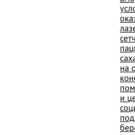
усл
ока
лаз
сет
пац
сах
на 
кон
пом
и ц
соц
под
бер