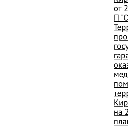
от 
П "
Тер
про
гос
гар
ока
мед
пом
тер
Кир
на 
пла