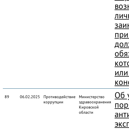
воз
лич
заи
при
дол
обя
кот
или
кон
Об 
89
06.02.2025
Противодействие
Министерство
коррупции
здравоохранения
пор
Кировской
ант
области
экс