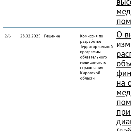
выс
мед
пом
О в
2/6
28.02.2025
Решение
Комиссия по
разработке
изм
Территориальной
рас
программы
обязательного
объ
медицинского
страхования
фин
Кировской
области
на 
мед
пом
при
диа
(ла