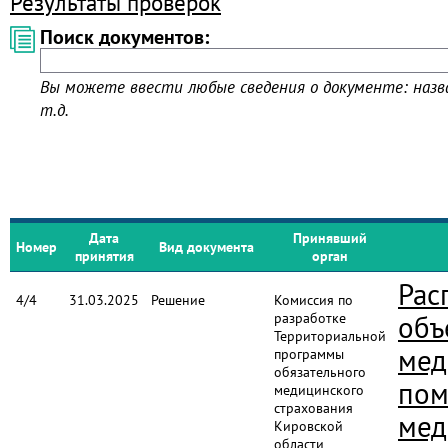
Результаты проверок
Поиск документов:
Вы можете ввести любые сведения о документе: назва
т.д.
Дата
Принявший
Номер
Вид документа
принятия
орган
Рас
4/4
31.03.2025
Решение
Комиссия по
разработке
объ
Территориальной
мед
программы
обязательного
пом
медицинского
страхования
мед
Кировской
области