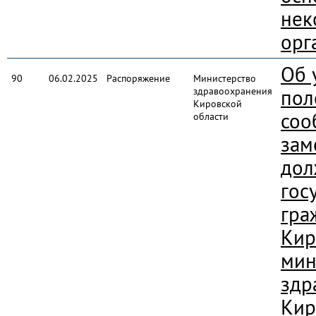
нек
орг
Об 
90
06.02.2025
Распоряжение
Министерство
здравоохранения
пол
Кировской
соо
области
за
дол
гос
гра
Кир
мин
здр
Кир