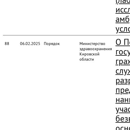
исс
амб
усл
О П
88
06.02.2025
Порядок
Министерство
здравоохранения
гос
Кировской
гра
области
слу
раз
пре
нан
уча
без
осн