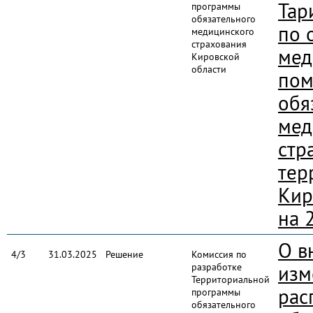
Тар
программы
обязательного
по 
медицинского
страхования
мед
Кировской
области
пом
обя
мед
стр
тер
Кир
на 
О в
4/3
31.03.2025
Решение
Комиссия по
разработке
изм
Территориальной
рас
программы
обязательного