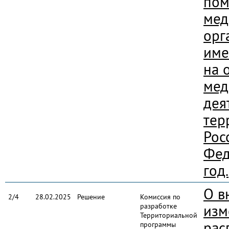
пом
мед
орг
име
на 
мед
дея
тер
Рос
Фед
год.
О в
2/4
28.02.2025
Решение
Комиссия по
разработке
изм
Территориальной
рас
программы