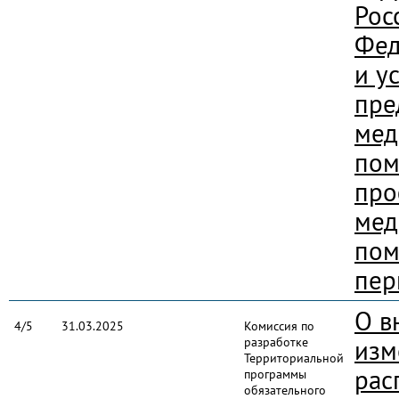
Рос
Фед
и у
пре
мед
пом
про
мед
пом
пер
О в
4/5
31.03.2025
Комиссия по
разработке
изм
Территориальной
рас
программы
обязательного