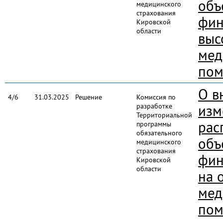
объ
медицинского
страхования
фин
Кировской
области
выс
мед
пом
О в
4/6
31.03.2025
Решение
Комиссия по
разработке
изм
Территориальной
рас
программы
обязательного
объ
медицинского
страхования
фин
Кировской
области
на 
мед
пом