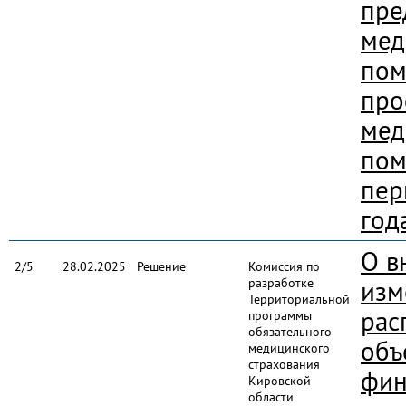
пре
мед
пом
про
мед
пом
пер
год
О в
2/5
28.02.2025
Решение
Комиссия по
разработке
изм
Территориальной
рас
программы
обязательного
объ
медицинского
страхования
фин
Кировской
области