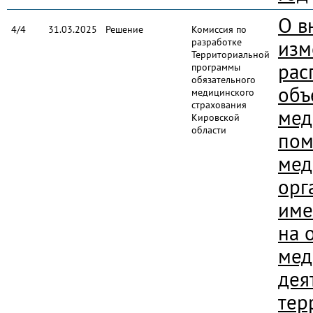
О в
4/4
31.03.2025
Решение
Комиссия по
разработке
изм
Территориальной
рас
программы
обязательного
объ
медицинского
страхования
мед
Кировской
области
пом
мед
орг
име
на 
мед
дея
тер