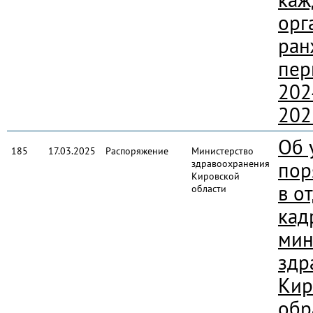
орг
ран
пер
202
202
Об 
185
17.03.2025
Распоряжение
Министерство
здравоохранения
пор
Кировской
в о
области
кад
мин
здр
Кир
обр