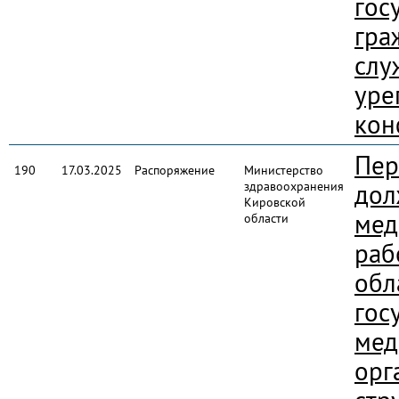
гос
гра
слу
уре
кон
Пер
190
17.03.2025
Распоряжение
Министерство
здравоохранения
дол
Кировской
мед
области
раб
обл
гос
мед
орг