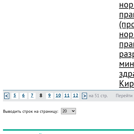
нор
пра
(пр
нор
пра
раз
мин
здр
Кир
8
5
6
7
9
10
11
12
на 51 стр.
Перейти 
Выводить строк на страницу: