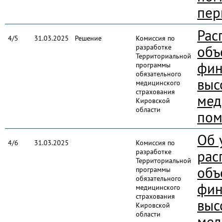
пер
Рас
4/5
31.03.2025
Решение
Комиссия по
разработке
объ
Территориальной
фин
программы
обязательного
выс
медицинского
страхования
мед
Кировской
области
пом
Об 
4/6
31.03.2025
Комиссия по
разработке
рас
Территориальной
объ
программы
обязательного
фин
медицинского
страхования
выс
Кировской
области
мед