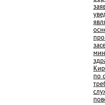
зая
уве
явл
осн
про
зас
мин
здр
Кир
по 
тре
слу
пов