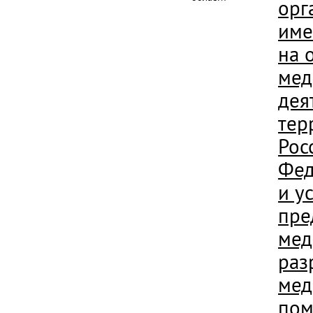
орг
име
на 
мед
дея
тер
Рос
Фед
и у
пре
мед
раз
мед
пом