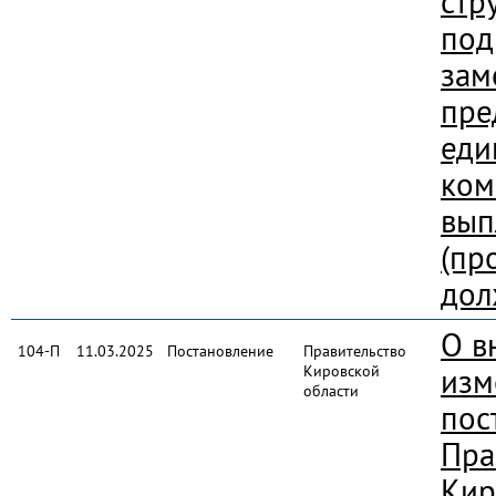
стр
под
зам
пре
еди
ком
вып
(пр
дол
О в
104-П
11.03.2025
Постановление
Правительство
Кировской
изм
области
пос
Пра
Кир