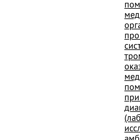
пом
мед
орг
про
сис
тро
ока
мед
пом
при
диа
(ла
исс
амб