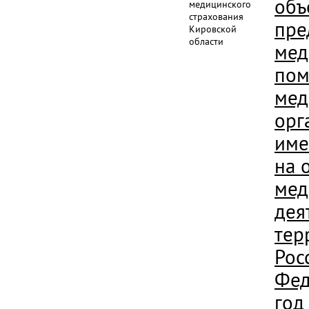
объ
медицинского
страхования
пре
Кировской
области
мед
пом
мед
орг
име
на 
мед
дея
тер
Рос
Фед
год