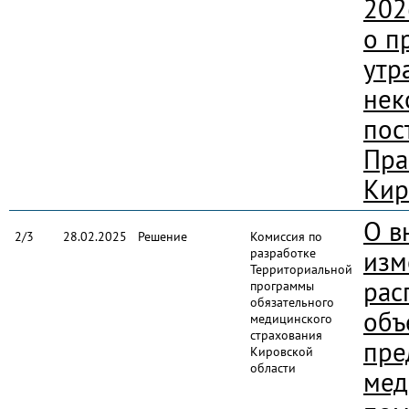
202
о п
утр
нек
пос
Пра
Кир
О в
2/3
28.02.2025
Решение
Комиссия по
разработке
изм
Территориальной
рас
программы
обязательного
объ
медицинского
страхования
пре
Кировской
области
мед