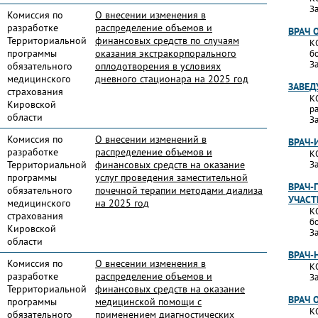
За
Комиссия по
О внесении изменения в
разработке
распределение объемов и
ВРАЧ 
Территориальной
финансовых средств по случаям
К
программы
оказания экстракорпорального
б
За
обязательного
оплодотворения в условиях
медицинского
дневного стационара на 2025 год
ЗАВЕД
страхования
К
Кировской
р
области
За
Комиссия по
О внесении изменений в
ВРАЧ
разработке
распределение объемов и
К
Территориальной
финансовых средств на оказание
За
программы
услуг проведения заместительной
ВРАЧ-
обязательного
почечной терапии методами диализа
УЧАС
медицинского
на 2025 год
К
страхования
б
Кировской
За
области
ВРАЧ-
Комиссия по
О внесении изменения в
К
разработке
распределение объемов и
За
Территориальной
финансовых средств на оказание
ВРАЧ 
программы
медицинской помощи с
К
обязательного
применением диагностических