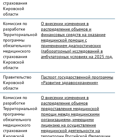
страхования
Кировской
области
Комиссия по
О внесении изменения в
разработке
распределение объемов и
Территориальной
финансовых средств на оказание
программы
медицинской помощи с
обязательного
применением диагностических
медицинского
(лабораторных) исследований в
страхования
амбулаторных условиях на 2025 год.
Кировской
области
Правительство
Паспорт государственной программы
Кировской
«Развитие здравоохранения»
области
Комиссия по
О внесении изменения в
разработке
распределение объемов
Территориальной
предоставления медицинской
программы
помощи между медицинскими
обязательного
организациями, имеющими
медицинского
лицензию на осуществление
страхования
медицинской деятельности на
Кировской
территории Российской Федерации