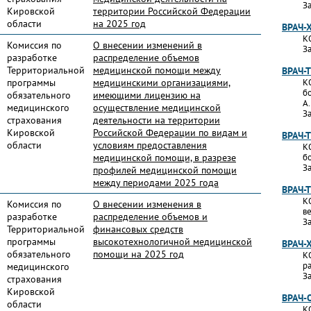
За
Кировской
территории Российской Федерации
области
на 2025 год
ВРАЧ-
К
Комиссия по
О внесении изменений в
За
разработке
распределение объемов
Территориальной
медицинской помощи между
ВРАЧ-
программы
медицинскими организациями,
К
б
обязательного
имеющими лицензию на
А
медицинского
осуществление медицинской
За
страхования
деятельности на территории
Кировской
Российской Федерации по видам и
ВРАЧ-
области
условиям предоставления
К
медицинской помощи, в разрезе
б
За
профилей медицинской помощи
между периодами 2025 года
ВРАЧ-
К
Комиссия по
О внесении изменения в
в
разработке
распределение объемов и
За
Территориальной
финансовых средств
программы
высокотехнологичной медицинской
ВРАЧ-
обязательного
помощи на 2025 год
К
р
медицинского
За
страхования
Кировской
ВРАЧ-
области
К