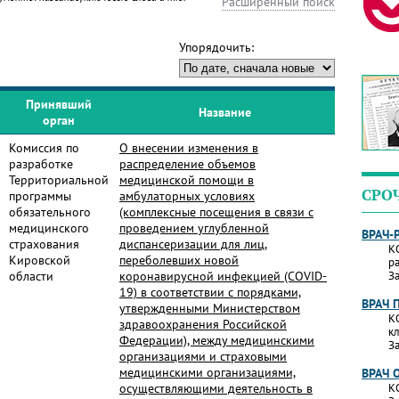
Расширенный поиск
Упорядочить:
Принявший
Название
орган
Комиссия по
О внесении изменения в
разработке
распределение объемов
Территориальной
медицинской помощи в
СРО
программы
амбулаторных условиях
обязательного
(комплексные посещения в связи с
медицинского
проведением углубленной
ВРАЧ-
страхования
диспансеризации для лиц,
К
Кировской
переболевших новой
р
области
коронавирусной инфекцией (COVID-
За
19) в соответствии с порядками,
ВРАЧ 
утвержденными Министерством
К
здравоохранения Российской
к
Федерации), между медицинскими
За
организациями и страховыми
медицинскими организациями,
ВРАЧ 
осуществляющими деятельность в
К