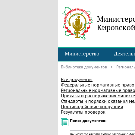
Министерс
Кировской
Министерство
Деятель
Библиотека документов
> Региональ
Все документы
Федеральные нормативные право
Региональные нормативные право
Приказы и распоряжения министе
Стандарты и порядки оказания м
Противодействие коррупции
Результаты проверок
Поиск документов:
Вы можете ввести любые сведения о доку