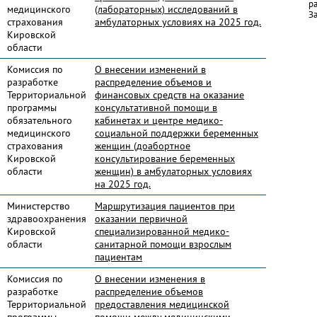
р
медицинского
(лабораторных) исследований в
За
страхования
амбулаторных условиях на 2025 год.
Кировской
области
Комиссия по
О внесении изменений в
разработке
распределение объемов и
Территориальной
финансовых средств на оказание
программы
консультативной помощи в
обязательного
кабинетах и центре медико-
медицинского
социальной поддержки беременных
страхования
женщин (доабортное
Кировской
консультирование беременных
области
женщин) в амбулаторных условиях
на 2025 год.
Министерство
Маршрутизация пациентов при
здравоохранения
оказании первичной
Кировской
специализированной медико-
области
санитарной помощи взрослым
пациентам
Комиссия по
О внесении изменения в
разработке
распределение объемов
Территориальной
предоставления медицинской