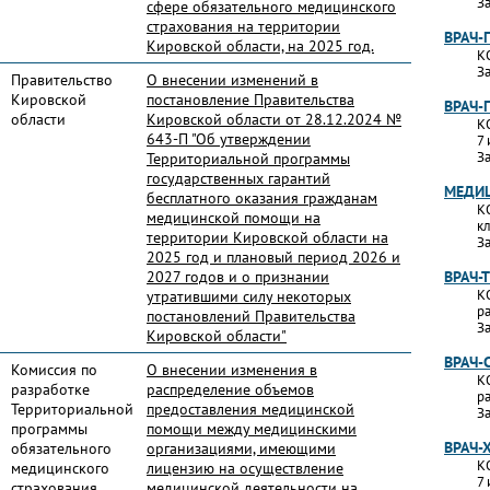
За
сфере обязательного медицинского
страхования на территории
ВРАЧ-
Кировской области, на 2025 год.
К
За
Правительство
О внесении изменений в
Кировской
постановление Правительства
ВРАЧ-
области
Кировской области от 28.12.2024 №
К
643-П "Об утверждении
7 
За
Территориальной программы
государственных гарантий
МЕДИЦ
бесплатного оказания гражданам
К
медицинской помощи на
к
территории Кировской области на
За
2025 год и плановый период 2026 и
2027 годов и о признании
ВРАЧ-
К
утратившими силу некоторых
р
постановлений Правительства
За
Кировской области"
ВРАЧ-
Комиссия по
О внесении изменения в
К
разработке
распределение объемов
р
Территориальной
предоставления медицинской
За
программы
помощи между медицинскими
ВРАЧ-
обязательного
организациями, имеющими
К
медицинского
лицензию на осуществление
7 
страхования
медицинской деятельности на