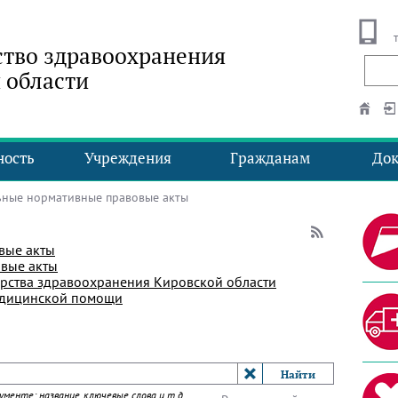
тво здравоохранения
 области
ность
Учреждения
Гражданам
До
ные нормативные правовые акты
вые акты
вые акты
рства здравоохранения Кировской области
едицинской помощи
менте: название, ключевые слова и т.д.