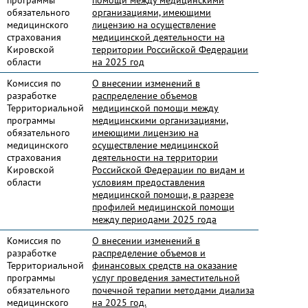
программы
помощи между медицинскими
обязательного
организациями, имеющими
медицинского
лицензию на осуществление
страхования
медицинской деятельности на
Кировской
территории Российской Федерации
области
на 2025 год
Комиссия по
О внесении изменений в
разработке
распределение объемов
Территориальной
медицинской помощи между
программы
медицинскими организациями,
обязательного
имеющими лицензию на
медицинского
осуществление медицинской
страхования
деятельности на территории
Кировской
Российской Федерации по видам и
области
условиям предоставления
медицинской помощи, в разрезе
профилей медицинской помощи
между периодами 2025 года
Комиссия по
О внесении изменений в
разработке
распределение объемов и
Территориальной
финансовых средств на оказание
программы
услуг проведения заместительной
обязательного
почечной терапии методами диализа
медицинского
на 2025 год.