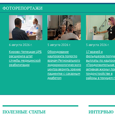
ФОТОРЕПОРТАЖИ
6 августа 2026 г.
5 августа 2026 г.
5 августа 2026 г.
Кирово‑Чепецкая ЦРБ
Оборудование
17 врачей и
расширила штат
нацпроекта помогло
фельдшеров получ
службы медицинской
врачам Регионального
выплаты по нацпро
реабилитации
эндокринологического
«Продолжительная
центра вернуть зрение
активная жизнь» пр
пациентке с сахарным
трудоустройстве в
диабетом
районы в текущем 
ПОЛЕЗНЫЕ СТАТЬИ
ИНТЕРВЬЮ