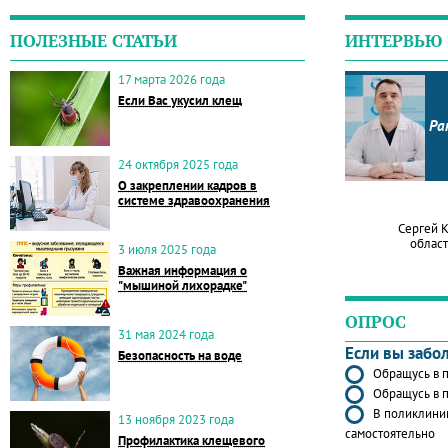
ПОЛЕЗНЫЕ СТАТЬИ
ИНТЕРВЬЮ
17 марта 2026 года
Если Вас укусил клещ
Ра
24 октября 2025 года
О закреплении кадров в
системе здравоохранения
Сергей 
област
3 июля 2025 года
Важная информация о
"мышиной лихорадке"
ОПРОС
31 мая 2024 года
Если вы забо
Безопасность на воде
Обращусь в п
Обращусь в п
В поликлиник
13 ноября 2023 года
самостоятельно
Профилактика клещевого