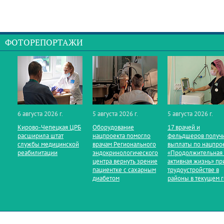
ФОТОРЕПОРТАЖИ
6 августа 2026 г.
5 августа 2026 г.
5 августа 2026 г.
Кирово‑Чепецкая ЦРБ
Оборудование
17 врачей и
расширила штат
нацпроекта помогло
фельдшеров получ
службы медицинской
врачам Регионального
выплаты по нацпро
реабилитации
эндокринологического
«Продолжительная
центра вернуть зрение
активная жизнь» пр
пациентке с сахарным
трудоустройстве в
диабетом
районы в текущем 