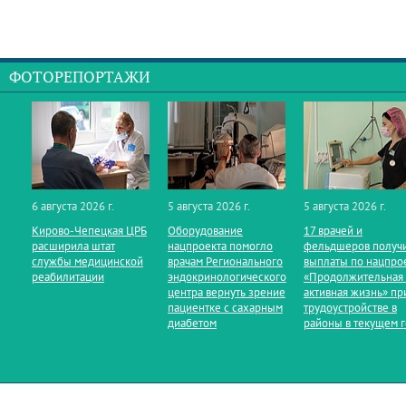
ФОТОРЕПОРТАЖИ
6 августа 2026 г.
5 августа 2026 г.
5 августа 2026 г.
Кирово‑Чепецкая ЦРБ
Оборудование
17 врачей и
расширила штат
нацпроекта помогло
фельдшеров получ
службы медицинской
врачам Регионального
выплаты по нацпро
реабилитации
эндокринологического
«Продолжительная
центра вернуть зрение
активная жизнь» пр
пациентке с сахарным
трудоустройстве в
диабетом
районы в текущем 