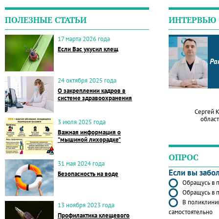
ПОЛЕЗНЫЕ СТАТЬИ
ИНТЕРВЬЮ
17 марта 2026 года
Если Вас укусил клещ
Ра
24 октября 2025 года
О закреплении кадров в
системе здравоохранения
Сергей 
област
3 июля 2025 года
Важная информация о
"мышиной лихорадке"
ОПРОС
31 мая 2024 года
Если вы забо
Безопасность на воде
Обращусь в п
Обращусь в п
В поликлиник
13 ноября 2023 года
самостоятельно
Профилактика клещевого