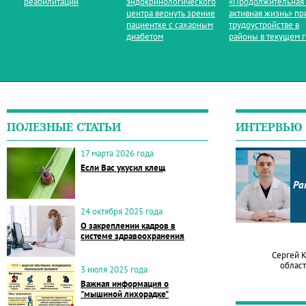
реабилитации
эндокринологического
«Продолжительная
центра вернуть зрение
активная жизнь» пр
пациентке с сахарным
трудоустройстве в
диабетом
районы в текущем 
ПОЛЕЗНЫЕ СТАТЬИ
ИНТЕРВЬЮ
17 марта 2026 года
Если Вас укусил клещ
Ра
24 октября 2025 года
О закреплении кадров в
системе здравоохранения
Сергей 
област
3 июля 2025 года
Важная информация о
"мышиной лихорадке"