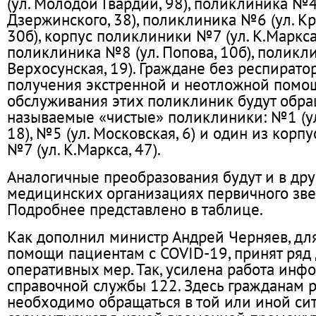
(ул. Молодой Гвардии, 98), поликлиника №4 
Дзержинского, 38), поликлиника №6 (ул. К
30б), корпус поликлиники №7 (ул. К.Маркса,
поликлиника №8 (ул. Попова, 10б), поликл
Верхосунская, 19). Граждане без респират
получения экстренной и неотложной помо
обслуживания этих поликлиник будут обращ
называемые «чистые» поликлиники: №1 (ул
18), №5 (ул. Московская, 6) и один из кор
№7 (ул. К.Маркса, 47).
Аналогичные преобразования будут и в дру
медицинских организациях первичного звен
Подробнее представлено в таблице.
Как дополнил министр Андрей Черняев, дл
помощи пациентам с COVID-19, принят ряд
оперативных мер. Так, усилена работа инф
справочной службы 122. Здесь гражданам р
необходимо обращаться в той или иной сит