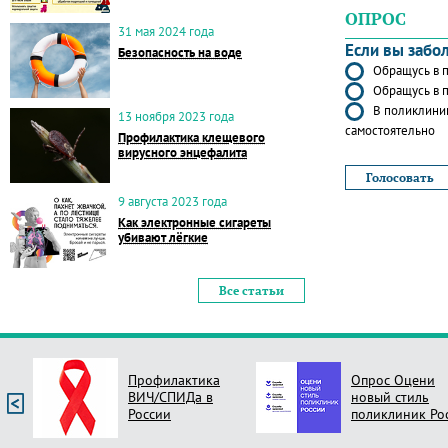
ОПРОС
31 мая 2024 года
Если вы забо
Безопасность на воде
Обращусь в п
Обращусь в п
В поликлиник
13 ноября 2023 года
самостоятельно
Профилактика клещевого
вирусного энцефалита
9 августа 2023 года
Как электронные сигареты
убивают лёгкие
Все статьи
Профилактика
Опрос Оцени
ВИЧ/СПИДа в
новый стиль
России
поликлиник Ро