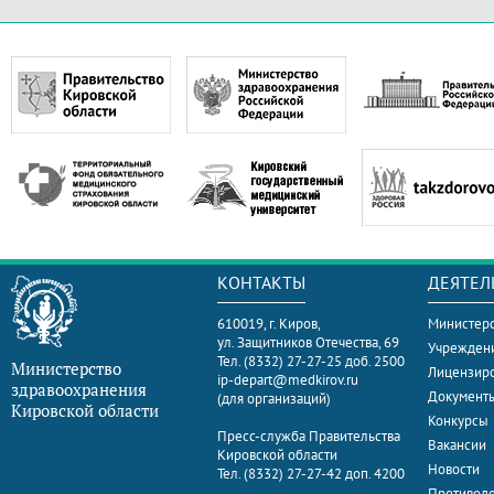
КОНТАКТЫ
ДЕЯТЕЛ
610019, г. Киров,
Министерс
ул. Защитников Отечества, 69
Учрежден
Тел. (8332) 27-27-25 доб. 2500
Министерство
Лицензир
ip-depart@medkirov.ru
здравоохранения
Документ
(для организаций)
Кировской области
Конкурсы
Пресс-служба Правительства
Вакансии
Кировской области
Новости
Тел. (8332) 27-27-42 доп. 4200
Противоде