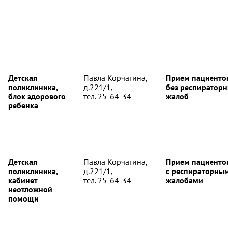
Детская
Павла Корчагина,
Прием пациенто
поликлиника,
д.221/1,
без респиратор
блок здорового
тел. 25-64-34
жалоб
ребенка
Детская
Павла Корчагина,
Прием пациенто
поликлиника,
д.221/1,
с респираторны
кабинет
тел. 25-64-34
жалобами
неотложной
помощи