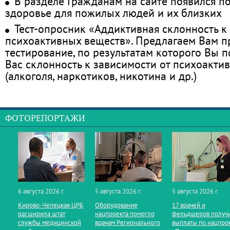
В разделе Гражданам на сайте появился п
здоровье для пожилых людей и их близких
Тест-опросник «Аддиктивная склонность к
психоактивных веществ». Предлагаем Вам 
тестирование, по результатам которого Вы по
Вас склонность к зависимости от психоакти
(алкоголя, наркотиков, никотина и др.)
ФОТОРЕПОРТАЖИ
6 августа 2026 г.
5 августа 2026 г.
5 августа 2026 г.
Кирово‑Чепецкая ЦРБ
Оборудование
17 врачей и
расширила штат
нацпроекта помогло
фельдшеров получ
службы медицинской
врачам Регионального
выплаты по нацпро