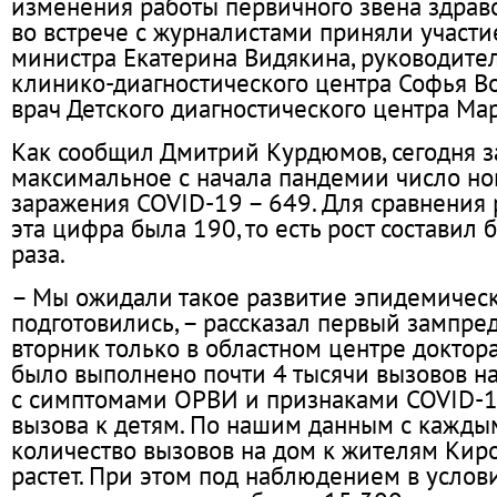
изменения работы первичного звена здрав
во встрече с журналистами приняли участи
министра Екатерина Видякина, руководите
клинико-диагностического центра Софья В
врач Детского диагностического центра Ма
Как сообщил Дмитрий Курдюмов, сегодня 
максимальное с начала пандемии число но
заражения COVID-19 – 649. Для сравнения 
эта цифра была 190, то есть рост составил б
раза.
– Мы ожидали такое развитие эпидемическ
подготовились, – рассказал первый зампре
вторник только в областном центре докто
было выполнено почти 4 тысячи вызовов н
с симптомами ОРВИ и признаками COVID-19
вызова к детям. По нашим данным с кажды
количество вызовов на дом к жителям Кир
растет. При этом под наблюдением в усло