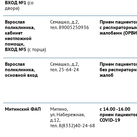
ВХОД №1
(со
двора)
Взрослая
Семашко, д.2,
Прием пациенто
поликлиника,
тел. 89005250936
с респираторны
кабинет
жалобами (ОРВИ
неотложной
помощи,
ВХОД №5
(с торца)
Взрослая
Семашко, д.2,
Прием пациенто
поликлиника,
тел. 25-64-24
без респиратор
основной вход
жалоб
Митинский ФАП
Митино,
с 14.00 -16.00
ул. Набережная,
прием пациентов
д.12,
COVID-19
тел. 8(8332)40-24-68