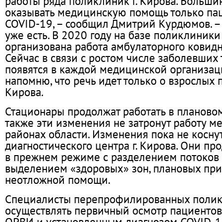
работы ряда поликлиник г. Кирова. Большин
оказывать медицинскую помощь только па
COVID-19, – сообщил Дмитрий Курдюмов. – 
уже есть. В 2020 году на базе поликлини
организована работа амбулаторного ковидн
Сейчас в связи с ростом числе заболевших
появятся в каждой медицинской организац
напомню, что речь идет только о взрослых
Кирова.
Стационары продолжат работать в планово
также эти изменения не затронут работу м
районах области. Изменения пока не коснут
диагностического центра г. Кирова. Они пр
в прежнем режиме с разделением потоков 
выделением «здоровых» зон, плановых при
неотложной помощи.
Специалисты перепрофилированных полик
осуществлять первичный осмотр пациенто
ОРВИ и установленным диагнозом COVID-1