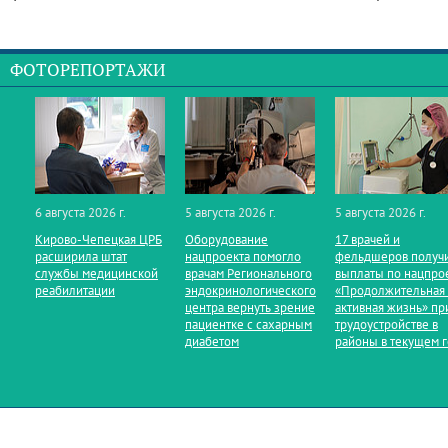
ФОТОРЕПОРТАЖИ
6 августа 2026 г.
5 августа 2026 г.
5 августа 2026 г.
Кирово‑Чепецкая ЦРБ
Оборудование
17 врачей и
расширила штат
нацпроекта помогло
фельдшеров получ
службы медицинской
врачам Регионального
выплаты по нацпро
реабилитации
эндокринологического
«Продолжительная
центра вернуть зрение
активная жизнь» пр
пациентке с сахарным
трудоустройстве в
диабетом
районы в текущем 