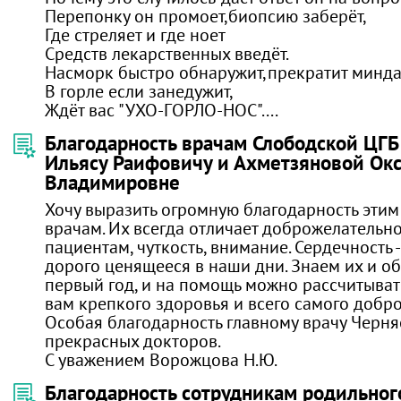
Перепонку он промоет,биопсию заберёт,
Где стреляет и где ноет
Средств лекарственных введёт.
Насморк быстро обнаружит,прекратит минда
В горле если занедужит,
Ждёт вас "УХО-ГОРЛО-НОС"....
Благодарность врачам Слободской ЦГБ
Ильясу Раифовичу и Ахметзяновой Ок
Владимировне
Хочу выразить огромную благодарность эти
врачам. Их всегда отличает доброжелательн
пациентам, чуткость, внимание. Сердечность -
дорого ценящееся в наши дни. Знаем их и о
первый год, и на помощь можно рассчитывать
вам крепкого здоровья и всего самого добро
Особая благодарность главному врачу Черняев
прекрасных докторов.
С уважением Ворожцова Н.Ю.
Благодарность сотрудникам родильног