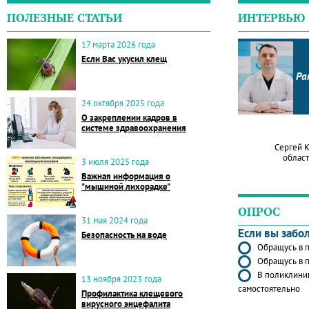
ПОЛЕЗНЫЕ СТАТЬИ
ИНТЕРВЬЮ
17 марта 2026 года
Если Вас укусил клещ
Ра
24 октября 2025 года
О закреплении кадров в
системе здравоохранения
Сергей 
област
3 июля 2025 года
Важная информация о
"мышиной лихорадке"
ОПРОС
31 мая 2024 года
Если вы забо
Безопасность на воде
Обращусь в п
Обращусь в п
В поликлиник
13 ноября 2023 года
самостоятельно
Профилактика клещевого
вирусного энцефалита