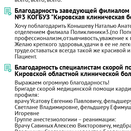
Благодарность заведующей филиалом
№3 КОГБУЗ "Кировская клиническая б
Хочу поблагодарить Конышеву Наталью Анатол
отделением филиала Поликлиники3.(по Попов
профессионализм,отзывчивость,уважение к 
Желаю крепкого здоровья,удачи в ее не лег
труде.оставаться всегда такой же красивой и
Пациент.
Благодарность специалистам скорой п
Кировской областной клинической бо
Выражаем огромную благодарность!
Бригаде скорой медицинской помощи карди
профиля:
врачу Усатову Евгению Павловичу, фельдше
Светлане Владимировне, фельдшеру Ефиму
Игоревне
Группе анестезиологиии – реанимации:
Врачу Савиных Алексею Викторовичу, медбра