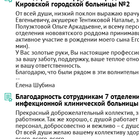
Кировской городской больницы №2
От всей души, низкий поклон выражаю врачу
Евгеньевичу, акушерке Тентиковой Наталье,
Полуэктовой Ольге Аркадьевне, и всему пер
отделения нововятского роддома принима
активное участие в рождении моего сына Его
мин).
У Вас золотые руки, Вы настоящие професси
за вашу заботу, поддержку, ваше теплое отно
и вашу ответственность.
Благодарю, что были рядом в эти волнитель
--
Елена Шубина
Благодарность сотрудникам 7 отделен
инфекционной клинической больницы
Прекрасный доброжелательный коллектив, 
работники. Так же хорошо, с душой работае
персонал, добросовестно и вежливо – с душо
От всей души желаю вашему коллективу здоро
всего, всего, всего.