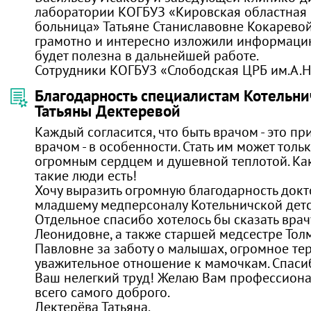
лаборатории КОГБУЗ «Кировская областная
больница» Татьяне Станиславовне Кокаревой
грамотно и интересно изложили информацию
будет полезна в дальнейшей работе.
Сотрудники КОГБУЗ «Слободская ЦРБ им.А.Н
Благодарность специалистам Котельни
Татьяны Дектеревой
Каждый согласится, что быть врачом - это пр
врачом - в особенности. Стать им может толь
огромным сердцем и душевной теплотой. Как
такие люди есть!
Хочу выразить огромную благодарность докт
младшему медперсоналу Котельничской детс
Отдельное спасибо хотелось бы сказать вра
Леонидовне, а также старшей медсестре Тол
Павловне за заботу о малышах, огромное те
уважительное отношение к мамочкам. Спаси
Ваш нелегкий труд! Желаю Вам профессиона
всего самого доброго.
Дектерёва Татьяна.