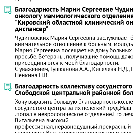
Благодарность Марии Сергеевне Чудин
онкологу маммологического отделени
"Кировский областной клинический о
диспансер"
Чудиновских Мария Сергеевна заслуживает 
внимательное отношение к больным, молоды
Мария Сергеевна посещает на дому больных 
просьбе. Ветераны, получившие помощь даже
присоединяются к моей благодарности.
С уважением, Тушканова А.А., Киселева Н.Д., Р
Пенкина Н.В.
Благодарность коллективу сосудистого
Слободской центральной районной бо
Хочу выразить большую благодарность колле
сосудистого центра за их нелёгкий труд.Наш 
.попал в неврологическое отделение.Его ле
Витальевна высокий
профессионал,неравнодушный,прекрасный 
специалист. Весь коллектив медсестёр и нянь