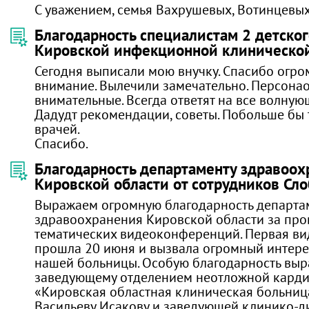
С уважением, семья Вахрушевых, Вотинцевых
Благодарность специалистам 2 детско
Кировской инфекционной клиническо
Сегодня выписали мою внучку. Спасибо огро
внимание. Вылечили замечательно. Персонао
внимательные. Всегда ответят на все волную
Дадудт рекомендации, советы. Побольше бы 
врачей.
Спасибо.
Благодарность департаменту здравоох
Кировской области от сотрудников Сл
Выражаем огромную благодарность департа
здравоохранения Кировской области за пр
тематических видеоконференций. Первая в
прошла 20 июня и вызвала огромный интере
нашей больницы. Особую благодарность выр
заведующему отделением неотложной кард
«Кировская областная клиническая больниц
Васильеву Исакову и заведующей клинико-д