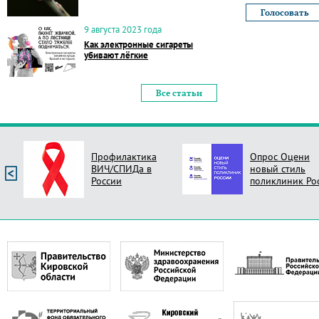
9 августа 2023 года
Как электронные сигареты
убивают лёгкие
Все статьи
Профилактика
Опрос Оцени
ВИЧ/СПИДа в
новый стиль
России
поликлиник Ро