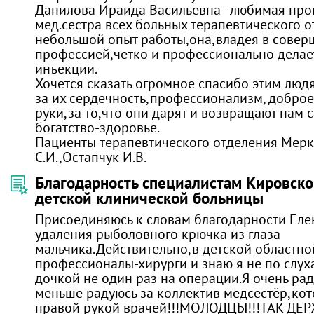
Данилова Ираида Васильевна - любимая пр
мед.сестра всех больных терапевтического 
небольшой опыт работы,она,владея в совер
профессией,четко и профессионально делае
инъекции.
Хочется сказать огромное спасибо этим людя
за их сердечность,профессионализм, доброе
руки,за то,что они дарят и возвращают нам 
богатство-здоровье.
Пациенты терапевтического отделения Мер
С.И.,Остапчук И.В.
Благодарность специалистам Кировско
детской клинической больницы
Присоединяюсь к словам благодарности Еле
удаления рыболовного крючка из глаза
мальчика.Действительно,в детской областно
профессионалы-хирурги и знаю я не по слух
дочкой не один раз на операции.Я очень рад
меньше радуюсь за коллектив медсестёр,ко
правой рукой врачей!!!МОЛОДЦЫ!!!ТАК ДЕР