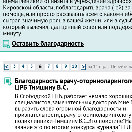
впечатлениями от визита в учреждение здравоо
Кировской области, поблагодарить врача (-ей) з
помощь, или просто рассказать всем о каком-либ
сыграл значимую роль в вашей жизни, или в судь
который вылечил, дал ценный совет или поддерж
минуту.
Оставить благодарность
6
3
4
5
7
8
9
10
на 14 стр.
Перейти н
Благодарность врачу-оториноларингол
ЦРБ Тимшину В.С.
В Слободской ЦГБ,работает немало хороших
специалистов,замечательных докторов.Мне 
выразить слова огромной благодарности и
признательности,врачу-оториноларингологу
поликлинники-Тимшину В.С.Это поистине"На
звание это по итогам конкурса журнала"ТЕЛ