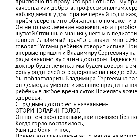
присвоено по праву.Это врач от Бога.Ему пр
качества как доброта,профессионализм,сер
наблюдаемся у доктора не первый год,и каж
приём уверены,что обязательно поможет и в
Он не только лечение назначит,но и приобо
шуткой.Отличные знания у него и в педиатр
говорит:"Любимый врач"-это значит много.Н
говорят:"Устами ребёнка,говорит истина."Тр
впервые пришли к Владимиру Сергеевичу на
рады знакомству с этим доктором.Надеюсь,ч
доктор будет лечить,а мы будем доверять ем
есть у родителей-это здоровье наших детей.
бы поблагодарить Владимира Сергеевича за 
он делает,за умение и желание придти на п
ребёнку в любое время суток.Пожелать всяче
здоровья.
С трудным доктор есть названьем-
ОТОРИНОЛАРИНГОЛОГ,
Он по тем заболеваньям,вам поможет без п
Когда горло воспалилось,
Уши где болят и нос,
Почему это случилось-даст ответ он на вопрос