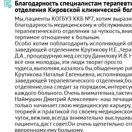
Благодарность специалистам терапевт
отделения Кировской клинической б
Мы,пациенты КОГБУЗ ККБ №7, хотим вырази
благодарность медицинскому и обслуживаю
терапевтического отделения за чуткость,вн
терпимое отношение к больным.
Особо хотим поблагодарить исполняющей о
заведующей отделением Крутикову Н.Е.,тер
Д.А.,процедурную мед.сестру Данилову И.В. 
все они молодцы,эти люди творят просто
чудеса,выполняя,казалось бы,обыденную ра
Крутикова Наталья Евгеньевна, исполняюща
заведующей терапевтического отделения,бол
отделение,она следит за порядком,интересу
каждого больного. Очень внимательна,тактич
Наймушин Дмитрий Алексеевич- наш лечащий
только начинает свою медицинскую карьеру,
теорией и практикой по своему медицинско
чуток,вежлив,всегда внимательно выслушива
пациента,даст совет.Он очень щепетильно о
вверенному ему больному.