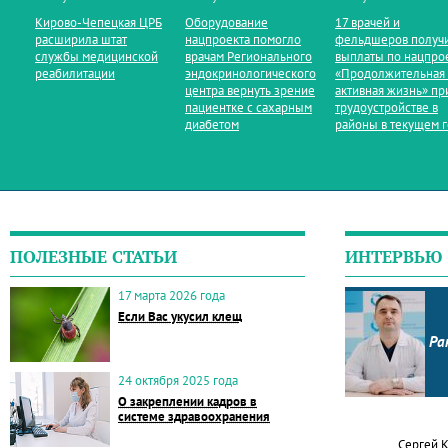
Кирово‑Чепецкая ЦРБ
Оборудование
17 врачей и
расширила штат
нацпроекта помогло
фельдшеров получ
службы медицинской
врачам Регионального
выплаты по нацпро
реабилитации
эндокринологического
«Продолжительная
центра вернуть зрение
активная жизнь» пр
пациентке с сахарным
трудоустройстве в
диабетом
районы в текущем 
ПОЛЕЗНЫЕ СТАТЬИ
ИНТЕРВЬЮ
17 марта 2026 года
Если Вас укусил клещ
Ра
24 октября 2025 года
О закреплении кадров в
системе здравоохранения
Сергей 