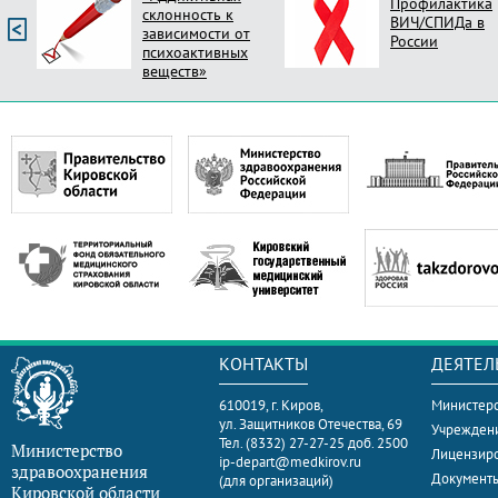
Профилактика
склонность к
ВИЧ/СПИДа в
зависимости от
России
психоактивных
веществ»
КОНТАКТЫ
ДЕЯТЕЛ
610019, г. Киров,
Министерс
ул. Защитников Отечества, 69
Учрежден
Тел. (8332) 27-27-25 доб. 2500
Министерство
Лицензир
ip-depart@medkirov.ru
здравоохранения
Документ
(для организаций)
Кировской области