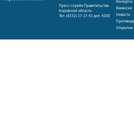
Конкурсы
Пресс-служба Правительства
Вакансии
Кировской области
Новости
Тел. (8332) 27-27-42 доп. 4200
Противоде
Открытые