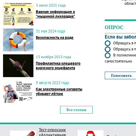
област
3 июля 2025 года
Важная информация о
"мышиной лихорадке"
ОПРОС
31 мая 2024 года
Если вы забо
Безопасность на воде
Обращусь в п
Обращусь в п
В поликлиник
13 ноября 2023 года
самостоятельно
Профилактика клещевого
вирусного энцефалита
9 августа 2023 года
Как электронные сигареты
убивают лёгкие
Все статьи
Тест-опросник
«Аддиктивная