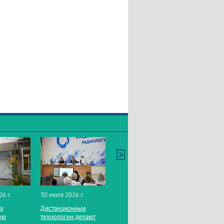
26 г.
30 июля 2026 г.
да
Дистанционные
ую
технологии делают