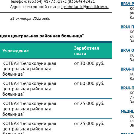
Телефон:
(83364) 41773, факс (83364) 42421
ВРАЧ-
Адрес электронной почты:
ip-bholunic@medkirov.ru
КО
ра
За
21 октября 2022 года
ВРАЧ 
КО
ицкая центральная районная больница"
кл
За
Заработная
Учреждение
ВРАЧ 
плата
КО
За
КОГБУЗ "Белохолуницкая
от 30 000 руб.
центральная районная
ВРАЧ-
больница"
КО
За
КОГБУЗ "Белохолуницкая
от 60 000 руб.
ВРАЧ-
центральная районная
КО
больница"
7 
За
КОГБУЗ "Белохолуницкая
от 25 000 руб.
центральная районная
МЕДИЦ
больница"
КО
кл
КОГБУЗ "Белохолуницкая
от 25 000 руб.
За
центральная районная