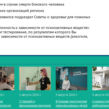
м в случае смерти близкого человека
ких организаций региона
появился подраздел Советы о здоровье для пожилых
лонность к зависимости от психоактивных веществ».
 тестирование, по результатам которого Вы
 к зависимости от психоактивных веществ (алкоголя,
6 г.
5 августа 2026 г.
4 августа 2026 г.
4 августа 20
ие
17 врачей и
В Кирове многодетная
С начала го
помогло
фельдшеров получили
мама восьмерых детей
амбулаторн