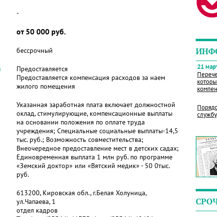
-
от 50 000 руб.
бессрочный
ИНФ
21 март
я
Предоставляется
Перече
Предоставляется компенсация расходов за наем
которы
жилого помещения
компен
Указанная заработная плата включает должностной
Порядо
оклад, стимулирующие, компенсационные выплаты
службу
на основании положения по оплате труда
учреждения; Специальные социальные выплаты-14,5
тыс. руб.; Возможность совместительства;
Внеочередное предоставление мест в детских садах;
Единовременная выплата 1 млн руб. по программе
«Земский доктор» или «Вятский медик» - 50 0тыс.
руб.
613200, Кировская обл., г.Белая Холуница,
СРО
ул.Чапаева, 1
отдел кадров