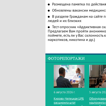
Размещена памятка по действия
Обновлены вакансии медицинс
В разделе Гражданам на сайте 
людей и их близких
Тест-опросник «Аддиктивная ск
Предлагаем Вам пройти анонимное
поймете, есть ли у Вас склонность
наркотиков, никотина и др.)
ФОТОРЕПОРТАЖИ
6 августа 2026 г.
5 августа 202
Кирово‑Чепецкая ЦРБ
Оборудован
расширила штат
нацпроекта 