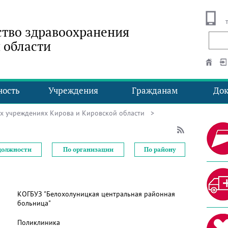
тво здравоохранения
 области
ность
Учреждения
Гражданам
До
ых учреждениях Кирова и Кировской области
>
должности
По организации
По району
КОГБУЗ "Белохолуницкая центральная районная
больница"
Поликлиника