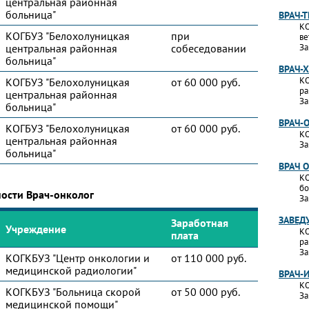
центральная районная
больница"
ВРАЧ-
КО
КОГБУЗ "Белохолуницкая
при
ве
центральная районная
собеседовании
За
больница"
ВРАЧ-
КО
КОГБУЗ "Белохолуницкая
от 60 000 руб.
ра
центральная районная
За
больница"
ВРАЧ-
КОГБУЗ "Белохолуницкая
от 60 000 руб.
КО
центральная районная
За
больница"
ВРАЧ 
КО
бо
ности Врач-онколог
За
ЗАВЕД
Заработная
Учреждение
КО
плата
ра
За
КОГКБУЗ "Центр онкологии и
от 110 000 руб.
медицинской радиологии"
ВРАЧ-
КО
КОГКБУЗ "Больница скорой
от 50 000 руб.
За
медицинской помощи"