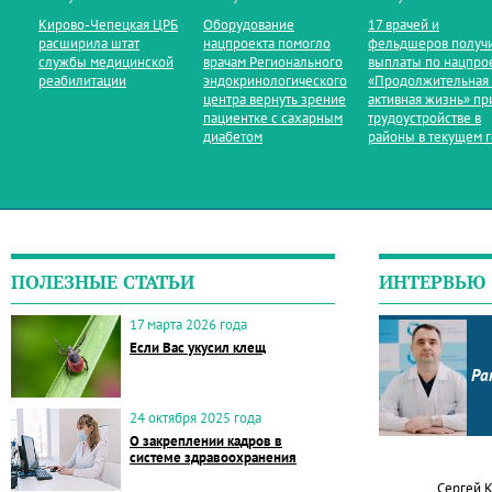
Кирово‑Чепецкая ЦРБ
Оборудование
17 врачей и
расширила штат
нацпроекта помогло
фельдшеров получ
службы медицинской
врачам Регионального
выплаты по нацпро
реабилитации
эндокринологического
«Продолжительная
центра вернуть зрение
активная жизнь» пр
пациентке с сахарным
трудоустройстве в
диабетом
районы в текущем 
ПОЛЕЗНЫЕ СТАТЬИ
ИНТЕРВЬЮ
17 марта 2026 года
Если Вас укусил клещ
Ра
24 октября 2025 года
О закреплении кадров в
системе здравоохранения
Сергей 