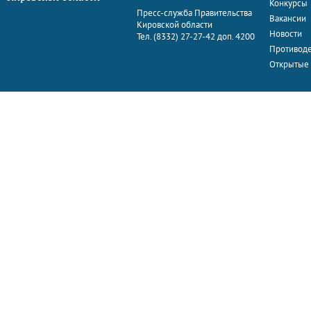
Конкурсы
Пресс-служба Правительства
Вакансии
Кировской области
Новости
Тел. (8332) 27-27-42 доп. 4200
Противоде
Открытые