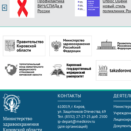
Профилактика
Опрос Оцени
ВИЧ/СПИДа в
новый стиль
России
поликлиник Ро
КОНТАКТЫ
ДЕЯТЕЛ
610019, г. Киров,
Министерс
ул. Защитников Отечества, 69
Учрежден
Тел. (8332) 27-27-25 доб. 2500
Министерство
Лицензир
ip-depart@medkirov.ru
здравоохранения
Документ
(для организаций)
Кировской области