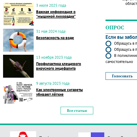
област
3 июля 2025 года
Важная информация о
"мышиной лихорадке"
ОПРОС
31 мая 2024 года
Если вы забо
Безопасность на воде
Обращусь в п
Обращусь в п
В поликлиник
13 ноября 2023 года
самостоятельно
Профилактика клещевого
вирусного энцефалита
9 августа 2023 года
Как электронные сигареты
убивают лёгкие
Все статьи