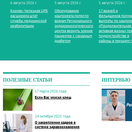
6 августа 2026 г.
5 августа 2026 г.
5 августа 2026 г.
Кирово‑Чепецкая ЦРБ
Оборудование
17 врачей и
расширила штат
нацпроекта помогло
фельдшеров получ
службы медицинской
врачам Регионального
выплаты по нацпро
реабилитации
эндокринологического
«Продолжительная
центра вернуть зрение
активная жизнь» пр
пациентке с сахарным
трудоустройстве в
диабетом
районы в текущем 
ПОЛЕЗНЫЕ СТАТЬИ
ИНТЕРВЬЮ
17 марта 2026 года
Если Вас укусил клещ
Ра
24 октября 2025 года
О закреплении кадров в
системе здравоохранения