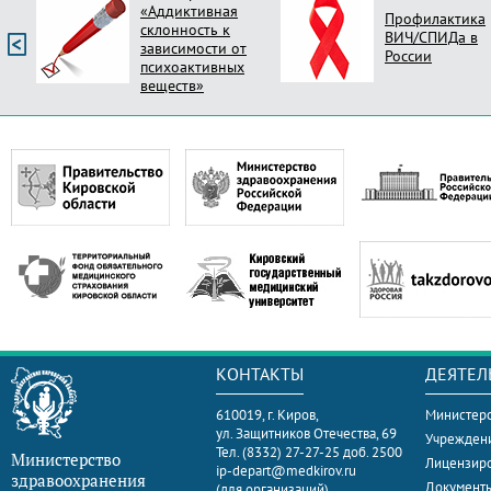
«Аддиктивная
Профилактика
склонность к
ВИЧ/СПИДа в
зависимости от
России
психоактивных
веществ»
КОНТАКТЫ
ДЕЯТЕЛ
610019, г. Киров,
Министерс
ул. Защитников Отечества, 69
Учрежден
Тел. (8332) 27-27-25 доб. 2500
Министерство
Лицензир
ip-depart@medkirov.ru
здравоохранения
Документ
(для организаций)