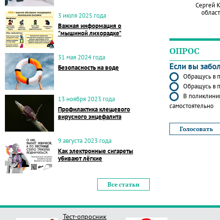
Сергей 
област
3 июля 2025 года
Важная информация о
"мышиной лихорадке"
ОПРОС
31 мая 2024 года
Если вы забо
Безопасность на воде
Обращусь в п
Обращусь в п
В поликлиник
13 ноября 2023 года
самостоятельно
Профилактика клещевого
вирусного энцефалита
9 августа 2023 года
Как электронные сигареты
убивают лёгкие
Все статьи
Тест-опросник