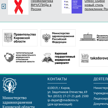
Профилактика
Опрос Оцени
ВИЧ/СПИДа в
новый стиль
России
поликлиник Ро
КОНТАКТЫ
ДЕЯТЕЛ
610019, г. Киров,
Министерс
ул. Защитников Отечества, 69
Учрежден
Тел. (8332) 27-27-25 доб. 2500
Министерство
Лицензир
ip-depart@medkirov.ru
здравоохранения
Документ
(для организаций)
Кировской области