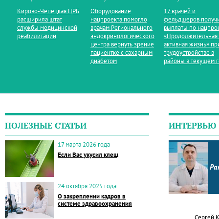
Кирово‑Чепецкая ЦРБ
Оборудование
17 врачей и
расширила штат
нацпроекта помогло
фельдшеров получ
службы медицинской
врачам Регионального
выплаты по нацпро
реабилитации
эндокринологического
«Продолжительная
центра вернуть зрение
активная жизнь» пр
пациентке с сахарным
трудоустройстве в
диабетом
районы в текущем 
ПОЛЕЗНЫЕ СТАТЬИ
ИНТЕРВЬЮ
17 марта 2026 года
Если Вас укусил клещ
Ра
24 октября 2025 года
О закреплении кадров в
системе здравоохранения
Сергей 