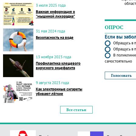
област
3 июля 2025 года
Важная информация о
"мышиной лихорадке"
ОПРОС
31 мая 2024 года
Если вы забо
Безопасность на воде
Обращусь в п
Обращусь в п
В поликлиник
13 ноября 2023 года
самостоятельно
Профилактика клещевого
вирусного энцефалита
9 августа 2023 года
Как электронные сигареты
убивают лёгкие
Все статьи