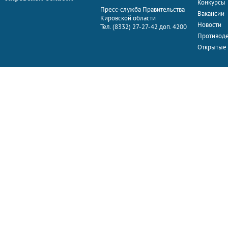
Конкурсы
Пресс-служба Правительства
Вакансии
Кировской области
Новости
Тел. (8332) 27-27-42 доп. 4200
Противоде
Открытые