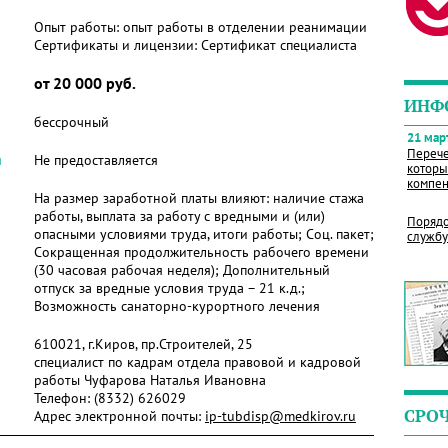
Опыт работы:
опыт работы в отделении реанимации
Сертификаты и лицензии:
Сертификат специалиста
от 20 000 руб.
ИНФ
бессрочный
21 март
Перече
я
Не предоставляется
которы
компен
На размер заработной платы влияют: наличие стажа
работы, выплата за работу с вредными и (или)
Порядо
опасными условиями труда, итоги работы; Соц. пакет;
службу
Сокращенная продолжительность рабочего времени
(30 часовая рабочая неделя); Дополнительный
отпуск за вредные условия труда – 21 к.д.;
Возможность санаторно-курортного лечения
610021, г.Киров, пр.Строителей, 25
специалист по кадрам отдела правовой и кадровой
работы Чуфарова Наталья Ивановна
Телефон:
(8332) 626029
СРО
Адрес электронной почты:
ip-tubdisp@medkirov.ru