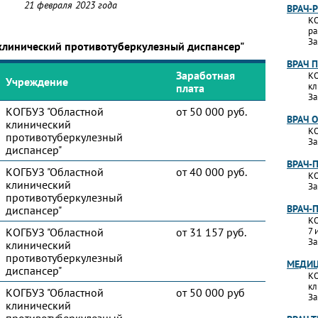
21 февраля 2023 года
ВРАЧ-
КО
ра
За
 клинический противотуберкулезный диспансер"
ВРАЧ 
Заработная
КО
Учреждение
кл
плата
За
КОГБУЗ "Областной
от 50 000 руб.
ВРАЧ 
клинический
КО
противотуберкулезный
За
диспансер"
ВРАЧ-
КОГБУЗ "Областной
от 40 000 руб.
КО
клинический
За
противотуберкулезный
ВРАЧ-
диспансер"
КО
КОГБУЗ "Областной
от 31 157 руб.
7 
За
клинический
противотуберкулезный
МЕДИЦ
диспансер"
КО
кл
КОГБУЗ "Областной
от 50 000 руб
За
клинический