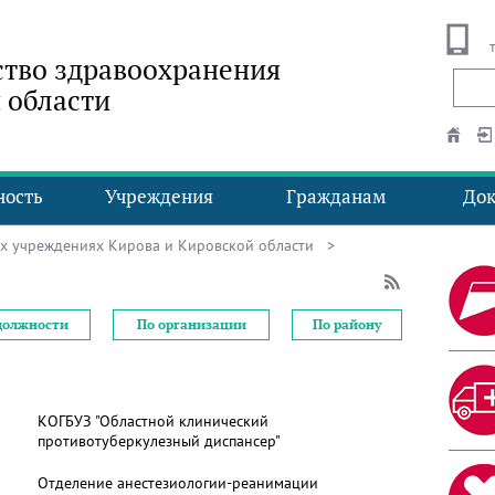
тво здравоохранения
 области
ность
Учреждения
Гражданам
До
ых учреждениях Кирова и Кировской области
>
должности
По организации
По району
КОГБУЗ "Областной клинический
противотуберкулезный диспансер"
Отделение анестезиологии-реанимации